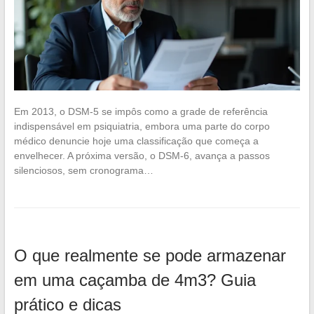
Em 2013, o DSM-5 se impôs como a grade de referência
indispensável em psiquiatria, embora uma parte do corpo
médico denuncie hoje uma classificação que começa a
envelhecer. A próxima versão, o DSM-6, avança a passos
silenciosos, sem cronograma…
O que realmente se pode armazenar
em uma caçamba de 4m3? Guia
prático e dicas