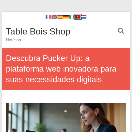
Table Bois Shop
Notícias
Descubra Pucker Up: a
plataforma web inovadora para
suas necessidades digitais