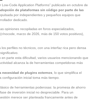
r Low-Code Application Platforms” publicado en octubre de
adopción de plataformas sin código por parte de las
impulsada por independientes y pequeños equipos que
rrollador dedicado.
as opiniones recopiladas en foros especializados,
 (r/nocode, marzo de 2026, más de 150 votos positivos),
los perfiles no técnicos, con una interfaz rica pero densa
ignificativo.
 en parte esta dificultad, varios usuarios mencionando que
ctividad alcanza la de herramientas competidoras más
la necesidad de plugins externos
, lo que simplifica el
a configuración inicial toma más tiempo.
clásico de herramientas poderosas: la promesa de ahorro
ase de inversión inicial no despreciable. Para un
 cuestión merece ser planteada francamente antes de