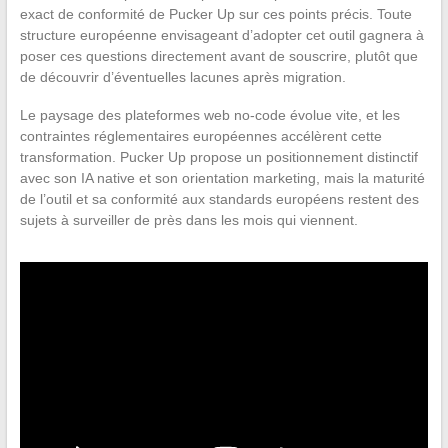
exact de conformité de Pucker Up sur ces points précis. Toute
structure européenne envisageant d’adopter cet outil gagnera à
poser ces questions directement avant de souscrire, plutôt que
de découvrir d’éventuelles lacunes après migration.
Le paysage des plateformes web no-code évolue vite, et les
contraintes réglementaires européennes accélèrent cette
transformation. Pucker Up propose un positionnement distinctif
avec son IA native et son orientation marketing, mais la maturité
de l’outil et sa conformité aux standards européens restent des
sujets à surveiller de près dans les mois qui viennent.