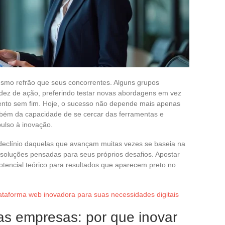
smo refrão que seus concorrentes. Alguns grupos
dez de ação, preferindo testar novas abordagens em vez
ento sem fim. Hoje, o sucesso não depende mais apenas
mbém da capacidade de se cercar das ferramentas e
ulso à inovação.
declínio daquelas que avançam muitas vezes se baseia na
ar soluções pensadas para seus próprios desafios. Apostar
tencial teórico para resultados que aparecem preto no
ataforma web inovadora para suas necessidades digitais
as empresas: por que inovar