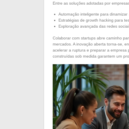
Entre as soluções adotadas por empresas
Automação inteligente para dinamizar 
Estratégias de growth hacking para te
Exploração avançada das redes sociais 
Colaborar com startups abre caminho para 
mercados. A inovação aberta torna-se, entã
acelerar a ruptura e preparar a empresa 
construídas sob medida garantem um prog