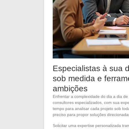
Especialistas à sua 
sob medida e ferram
ambições
Enfrentar a complexidade do dia a dia d
consultores especializados, com sua expe
tempo para analisar cada projeto sob tod
preciso para propor soluções direcionada
Solicitar uma expertise personalizada tra