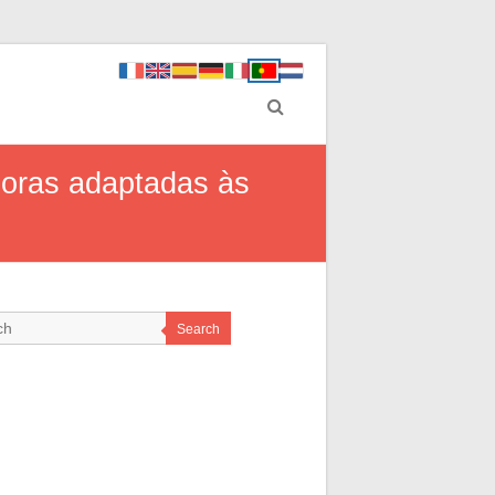
doras adaptadas às
Search