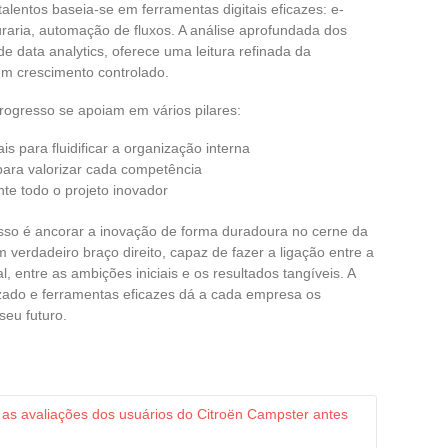
lentos baseia-se em ferramentas digitais eficazes: e-
raria, automação de fluxos. A análise aprofundada dos
de data analytics, oferece uma leitura refinada da
 um crescimento controlado.
ogresso se apoiam em vários pilares:
s para fluidificar a organização interna
ara valorizar cada competência
e todo o projeto inovador
esso é ancorar a inovação de forma duradoura no cerne da
 verdadeiro braço direito, capaz de fazer a ligação entre a
l, entre as ambições iniciais e os resultados tangíveis. A
zado e ferramentas eficazes dá a cada empresa os
seu futuro.
as avaliações dos usuários do Citroën Campster antes