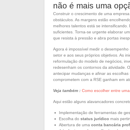
não é mais uma opç
Construir o crescimento de uma empresa 
obstáculos. As margens estão encolhendo
melhores talentos está se intensificando.
suficientes. Torna-se urgente elaborar u
que resista à pressão e abra portas ines
Agora é impossível medir o desempenho 
setor e aos seus próprios objetivos. As in
reformulação do modelo de negócios, inv
redesenham os contornos da atividade. O
antecipar mudanças e afinar as escolhas
comprometem com a RSE ganham em atrat
Veja também :
Como escolher entre uma
Aqui estão alguns alavancadores concret
Implementação de ferramentas de ges
Escolha do
status jurídico
mais perti
Abertura de uma
conta bancária prof