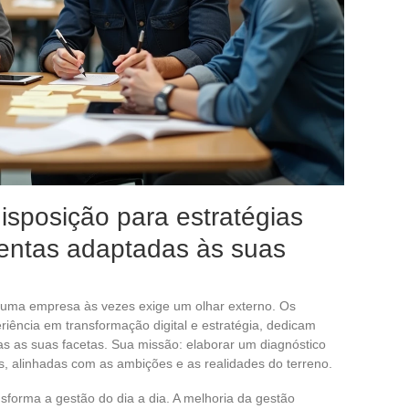
disposição para estratégias
entas adaptadas às suas
e uma empresa às vezes exige um olhar externo. Os
riência em transformação digital e estratégia, dedicam
as as suas facetas. Sua missão: elaborar um diagnóstico
s, alinhadas com as ambições e as realidades do terreno.
nsforma a gestão do dia a dia. A melhoria da gestão