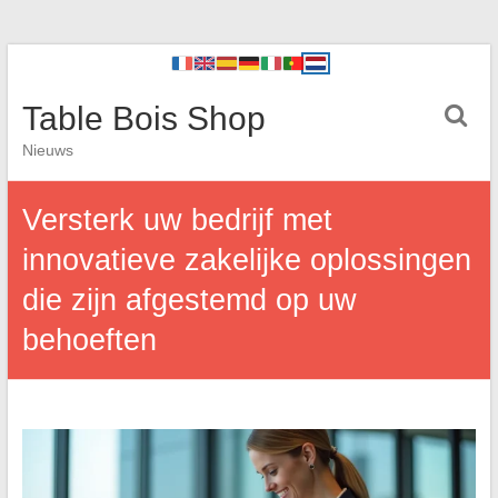
Table Bois Shop
Nieuws
Versterk uw bedrijf met
innovatieve zakelijke oplossingen
die zijn afgestemd op uw
behoeften