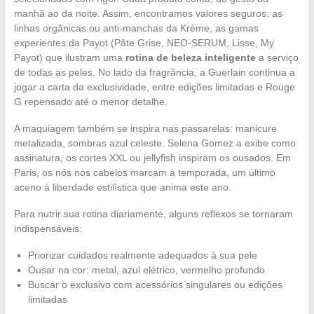
manhã ao da noite. Assim, encontramos valores seguros: as
linhas orgânicas ou anti-manchas da Krème, as gamas
experientes da Payot (Pâte Grise, NEO-SERUM, Lisse, My
Payot) que ilustram uma
rotina de beleza inteligente
a serviço
de todas as peles. No lado da fragrância, a Guerlain continua a
jogar a carta da exclusividade, entre edições limitadas e Rouge
G repensado até o menor detalhe.
A maquiagem também se inspira nas passarelas: manicure
metalizada, sombras azul celeste. Selena Gomez a exibe como
assinatura, os cortes XXL ou jellyfish inspiram os ousados. Em
Paris, os nós nos cabelos marcam a temporada, um último
aceno à liberdade estilística que anima este ano.
Para nutrir sua rotina diariamente, alguns reflexos se tornaram
indispensáveis:
Priorizar cuidados realmente adequados à sua pele
Ousar na cor: metal, azul elétrico, vermelho profundo
Buscar o exclusivo com acessórios singulares ou edições
limitadas