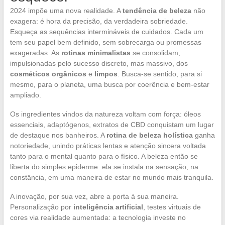
2024 impõe uma nova realidade. A
tendência de beleza
não
exagera: é hora da precisão, da verdadeira sobriedade.
Esqueça as sequências intermináveis de cuidados. Cada um
tem seu papel bem definido, sem sobrecarga ou promessas
exageradas. As
rotinas minimalistas
se consolidam,
impulsionadas pelo sucesso discreto, mas massivo, dos
cosméticos orgânicos
e
limpos
. Busca-se sentido, para si
mesmo, para o planeta, uma busca por coerência e bem-estar
ampliado.
Os ingredientes vindos da natureza voltam com força: óleos
essenciais, adaptógenos, extratos de CBD conquistam um lugar
de destaque nos banheiros. A
rotina de beleza holística
ganha
notoriedade, unindo práticas lentas e atenção sincera voltada
tanto para o mental quanto para o físico. A beleza então se
liberta do simples epiderme: ela se instala na sensação, na
constância, em uma maneira de estar no mundo mais tranquila.
A inovação, por sua vez, abre a porta à sua maneira.
Personalização por
inteligência artificial
, testes virtuais de
cores via realidade aumentada: a tecnologia investe no