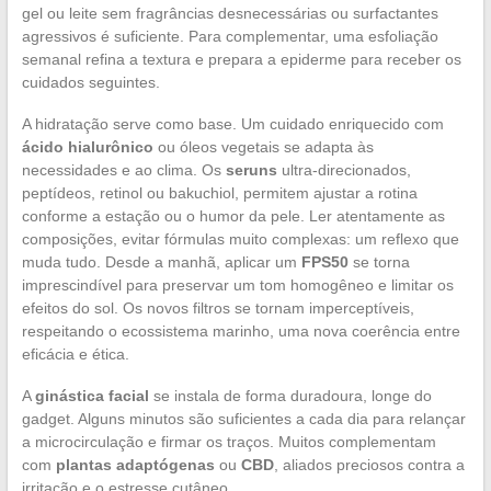
gel ou leite sem fragrâncias desnecessárias ou surfactantes
agressivos é suficiente. Para complementar, uma esfoliação
semanal refina a textura e prepara a epiderme para receber os
cuidados seguintes.
A hidratação serve como base. Um cuidado enriquecido com
ácido hialurônico
ou óleos vegetais se adapta às
necessidades e ao clima. Os
seruns
ultra-direcionados,
peptídeos, retinol ou bakuchiol, permitem ajustar a rotina
conforme a estação ou o humor da pele. Ler atentamente as
composições, evitar fórmulas muito complexas: um reflexo que
muda tudo. Desde a manhã, aplicar um
FPS50
se torna
imprescindível para preservar um tom homogêneo e limitar os
efeitos do sol. Os novos filtros se tornam imperceptíveis,
respeitando o ecossistema marinho, uma nova coerência entre
eficácia e ética.
A
ginástica facial
se instala de forma duradoura, longe do
gadget. Alguns minutos são suficientes a cada dia para relançar
a microcirculação e firmar os traços. Muitos complementam
com
plantas adaptógenas
ou
CBD
, aliados preciosos contra a
irritação e o estresse cutâneo.