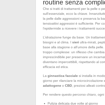
routine senza complic
Che si tratti di trattamenti per la pelle o p
sull’essenziale, ecco la chiave. Innanzitu
la pelle dalle aggressioni e preserva la ba
tensioattivi aggressivi è sufficiente. Per 
l’epidermide a ricevere i trattamenti succes
L’idratazione funge da base. Un trattamen
bisogni e al clima. I
sieri
ultra-mirati, pept
base alla stagione o all’umore della pelle
troppo complesse: un riflesso che cambia 
imprescindibile per preservare un incarnato 
diventano impercettibili, rispettando al 
efficacia ed etica.
La
ginnastica facciale
si installa in mod
giorno per rilanciare la microcircolazione 
adattogene
o
CBD
, preziosi alleati contr
Per rendere questo percorso chiaro, ogni
Pulizia delicata due volte al giorno