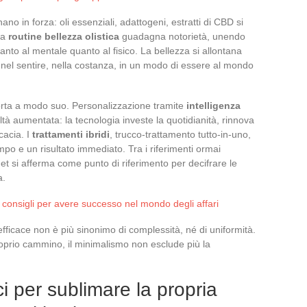
nano in forza: oli essenziali, adattogeni, estratti di CBD si
La
routine bellezza olistica
guadagna notorietà, unendo
tanto al mentale quanto al fisico. La bellezza si allontana
a nel sentire, nella costanza, in un modo di essere al mondo
porta a modo suo. Personalizzazione tramite
intelligenza
realtà aumentata: la tecnologia investe la quotidianità, rinnova
cacia. I
trattamenti ibridi
, trucco-trattamento tutto-in-uno,
po e un risultato immediato. Tra i riferimenti ormai
net si afferma come punto di riferimento per decifrare le
a.
 consigli per avere successo nel mondo degli affari
fficace non è più sinonimo di complessità, né di uniformità.
roprio cammino, il minimalismo non esclude più la
ci per sublimare la propria