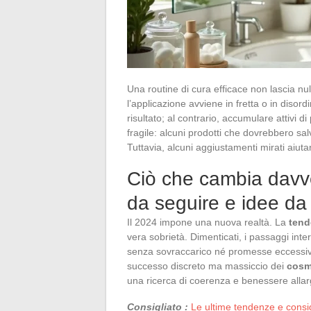
Una routine di cura efficace non lascia nu
l’applicazione avviene in fretta o in disor
risultato; al contrario, accumulare attivi d
fragile: alcuni prodotti che dovrebbero salva
Tuttavia, alcuni aggiustamenti mirati aiutan
Ciò che cambia davve
da seguire e idee da
Il 2024 impone una nuova realtà. La
tend
vera sobrietà. Dimenticati, i passaggi inte
senza sovraccarico né promesse eccessi
successo discreto ma massiccio dei
cosm
una ricerca di coerenza e benessere allar
Consigliato :
Le ultime tendenze e consigl