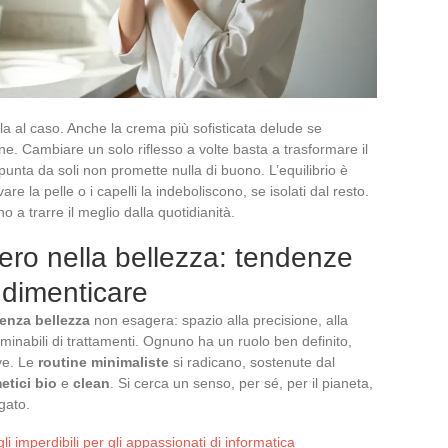
lla al caso. Anche la crema più sofisticata delude se
dine. Cambiare un solo riflesso a volte basta a trasformare il
i punta da soli non promette nulla di buono. L’equilibrio è
re la pelle o i capelli la indeboliscono, se isolati dal resto.
o a trarre il meglio dalla quotidianità.
ro nella bellezza: tendenze
 dimenticare
enza bellezza
non esagera: spazio alla precisione, alla
rminabili di trattamenti. Ognuno ha un ruolo ben definito,
ve. Le
routine minimaliste
si radicano, sostenute dal
etici bio
e
clean
. Si cerca un senso, per sé, per il pianeta,
gato.
i imperdibili per gli appassionati di informatica