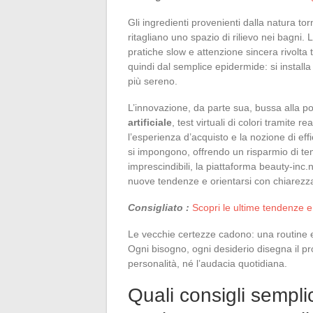
Gli ingredienti provenienti dalla natura tor
ritagliano uno spazio di rilievo nei bagni. 
pratiche slow e attenzione sincera rivolta 
quindi dal semplice epidermide: si install
più sereno.
L’innovazione, da parte sua, bussa alla 
artificiale
, test virtuali di colori tramite 
l’esperienza d’acquisto e la nozione di effi
si impongono, offrendo un risparmio di tem
imprescindibili, la piattaforma beauty-inc.
nuove tendenze e orientarsi con chiarezz
Consigliato :
Scopri le ultime tendenze e
Le vecchie certezze cadono: una routine e
Ogni bisogno, ogni desiderio disegna il p
personalità, né l’audacia quotidiana.
Quali consigli sempli