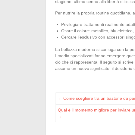
stagione, ultimo cenno alla libertà stilist
Per nutrire la propria routine quotidiana, al
Privilegiare trattamenti realmente adatti
Osare il colore: metallico, blu elettric
Cercare l’esclusivo con accessori singol
La bellezza moderna si coniuga con la pers
I media specializzati fanno emergere que
ciò che ci rappresenta. Il seguito si scriv
assume un nuovo significato: il desiderio 
←
Come scegliere tra un bastone da pas
Qual è il momento migliore per inviare 
→