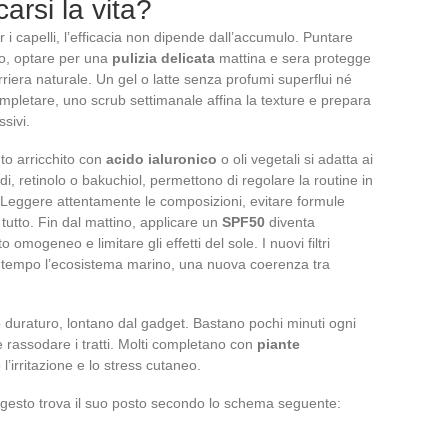
arsi la vita?
er i capelli, l’efficacia non dipende dall’accumulo. Puntare
tto, optare per una
pulizia delicata
mattina e sera protegge
rriera naturale. Un gel o latte senza profumi superflui né
completare, uno scrub settimanale affina la texture e prepara
sivi.
to arricchito con
acido ialuronico
o oli vegetali si adatta ai
idi, retinolo o bakuchiol, permettono di regolare la routine in
. Leggere attentamente le composizioni, evitare formule
tutto. Fin dal mattino, applicare un
SPF50
diventa
omogeneo e limitare gli effetti del sole. I nuovi filtri
contempo l’ecosistema marino, una nuova coerenza tra
o duraturo, lontano dal gadget. Bastano pochi minuti ogni
e rassodare i tratti. Molti completano con
piante
o l’irritazione e lo stress cutaneo.
 gesto trova il suo posto secondo lo schema seguente: