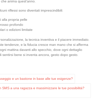
ica che anima quest’anno.
cuni riflessi sono diventati imprescindibili:
 alla propria pelle
o, rosso profondo
ari o edizioni limitate
onalizzazione, la tecnica inventiva e il piacere immediato.
ste tendenze, e la fiducia cresce man mano che si afferma
e ogni mattina davanti allo specchio, dove ogni dettaglio
di sentirsi bene si inventa ancora, gesto dopo gesto.
seggio e un bastone in base alle tue esigenze?
un SMS a una ragazza e massimizzare le tue possibilità?