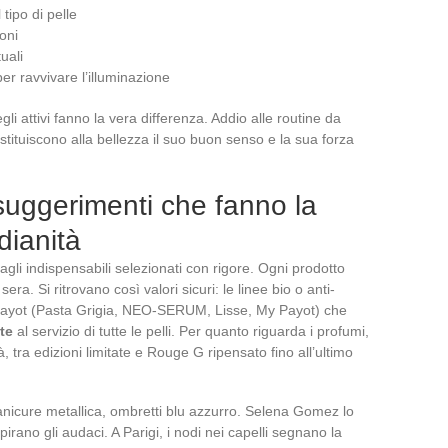
tipo di pelle
oni
uali
per ravvivare l’illuminazione
gli attivi fanno la vera differenza. Addio alle routine da
estituiscono alla bellezza il suo buon senso e la sua forza
 suggerimenti che fanno la
dianità
agli indispensabili selezionati con rigore. Ogni prodotto
era. Si ritrovano così valori sicuri: le linee bio o anti-
Payot (Pasta Grigia, NEO-SERUM, Lisse, My Payot) che
te
al servizio di tutte le pelli. Per quanto riguarda i profumi,
, tra edizioni limitate e Rouge G ripensato fino all’ultimo
 manicure metallica, ombretti blu azzurro. Selena Gomez lo
spirano gli audaci. A Parigi, i nodi nei capelli segnano la