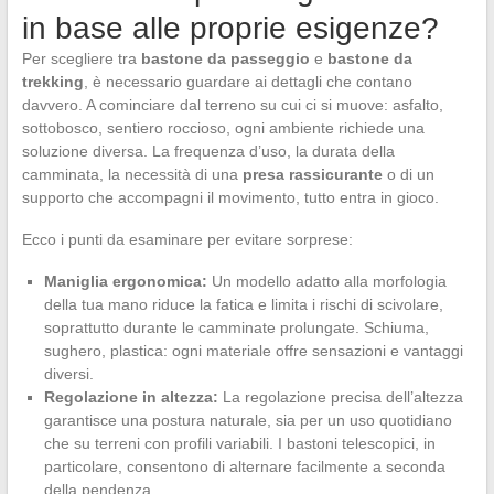
in base alle proprie esigenze?
Per scegliere tra
bastone da passeggio
e
bastone da
trekking
, è necessario guardare ai dettagli che contano
davvero. A cominciare dal terreno su cui ci si muove: asfalto,
sottobosco, sentiero roccioso, ogni ambiente richiede una
soluzione diversa. La frequenza d’uso, la durata della
camminata, la necessità di una
presa rassicurante
o di un
supporto che accompagni il movimento, tutto entra in gioco.
Ecco i punti da esaminare per evitare sorprese:
Maniglia ergonomica:
Un modello adatto alla morfologia
della tua mano riduce la fatica e limita i rischi di scivolare,
soprattutto durante le camminate prolungate. Schiuma,
sughero, plastica: ogni materiale offre sensazioni e vantaggi
diversi.
Regolazione in altezza:
La regolazione precisa dell’altezza
garantisce una postura naturale, sia per un uso quotidiano
che su terreni con profili variabili. I bastoni telescopici, in
particolare, consentono di alternare facilmente a seconda
della pendenza.