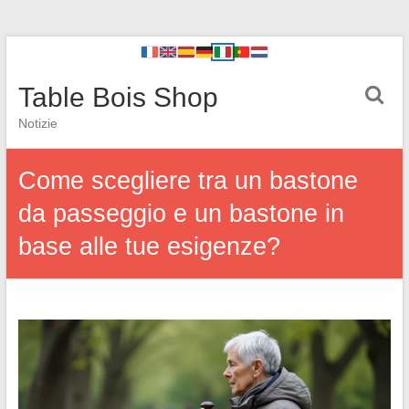
Table Bois Shop
Notizie
Come scegliere tra un bastone
da passeggio e un bastone in
base alle tue esigenze?