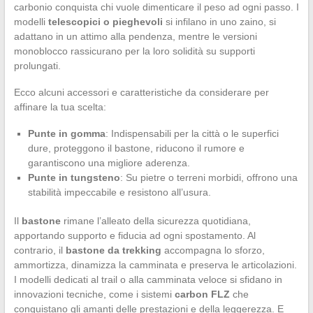
carbonio conquista chi vuole dimenticare il peso ad ogni passo. I
modelli
telescopici o pieghevoli
si infilano in uno zaino, si
adattano in un attimo alla pendenza, mentre le versioni
monoblocco rassicurano per la loro solidità su supporti
prolungati.
Ecco alcuni accessori e caratteristiche da considerare per
affinare la tua scelta:
Punte in gomma
: Indispensabili per la città o le superfici
dure, proteggono il bastone, riducono il rumore e
garantiscono una migliore aderenza.
Punte in tungsteno
: Su pietre o terreni morbidi, offrono una
stabilità impeccabile e resistono all’usura.
Il
bastone
rimane l’alleato della sicurezza quotidiana,
apportando supporto e fiducia ad ogni spostamento. Al
contrario, il
bastone da trekking
accompagna lo sforzo,
ammortizza, dinamizza la camminata e preserva le articolazioni.
I modelli dedicati al trail o alla camminata veloce si sfidano in
innovazioni tecniche, come i sistemi
carbon FLZ
che
conquistano gli amanti delle prestazioni e della leggerezza. E