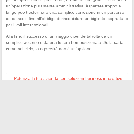
un’operazione puramente amministrativa. Aspettare troppo a
lungo può trasformare una semplice correzione in un percorso
ad ostacoli, fino all’obbligo di riacquistare un biglietto, soprattutto
per i voli internazionali.
Alla fine, il successo di un viaggio dipende talvolta da un
semplice accento o da una lettera ben posizionata. Sulla carta
come nel cielo, la rigorosità non è un’opzione.
←
Potenzia la tua azienda con soluzioni business innovative
su misura per le tue esigenze
Come scegliere tra un bastone da passeggio e un bastone in
base alle tue esigenze?
→
Search