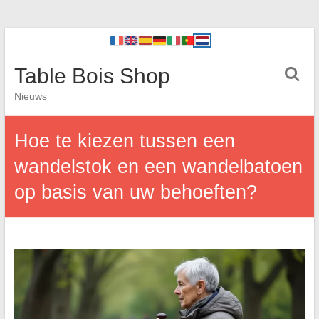
Table Bois Shop
Nieuws
Hoe te kiezen tussen een
wandelstok en een wandelbatoen
op basis van uw behoeften?