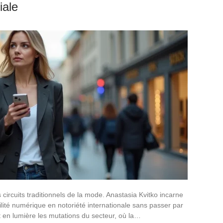
iale
 circuits traditionnels de la mode. Anastasia Kvitko incarne
lité numérique en notoriété internationale sans passer par
t en lumière les mutations du secteur, où la…