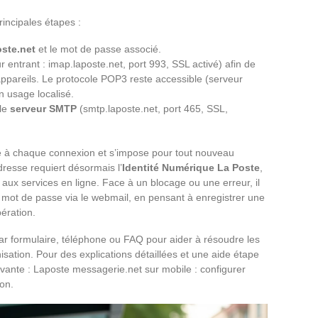
rincipales étapes :
oste.net
et le mot de passe associé.
 entrant : imap.laposte.net, port 993, SSL activé) afin de
ppareils. Le protocole POP3 reste accessible (serveur
n usage localisé.
 le
serveur SMTP
(smtp.laposte.net, port 465, SSL,
e à chaque connexion et s’impose pour tout nouveau
resse requiert désormais l’
Identité Numérique La Poste
,
ès aux services en ligne. Face à un blocage ou une erreur, il
 le mot de passe via le webmail, en pensant à enregistrer une
ération.
ar formulaire, téléphone ou FAQ pour aider à résoudre les
sation. Pour des explications détaillées et une aide étape
ivante : Laposte messagerie.net sur mobile : configurer
on.