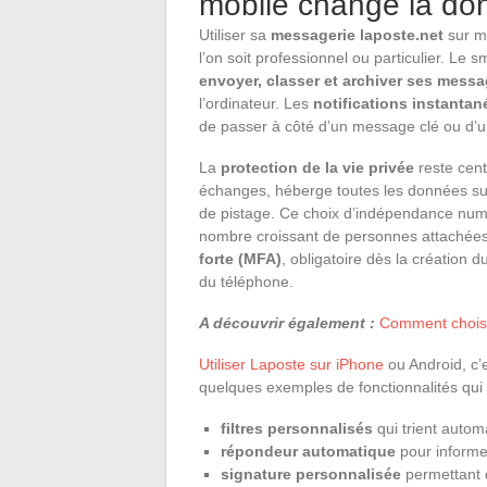
mobile change la do
Utiliser sa
messagerie laposte.net
sur mo
l’on soit professionnel ou particulier. Le
envoyer, classer et archiver ses mess
l’ordinateur. Les
notifications instantan
de passer à côté d’un message clé ou d’un
La
protection de la vie privée
reste cent
échanges, héberge toutes les données sur l
de pistage. Ce choix d’indépendance num
nombre croissant de personnes attachées 
forte (MFA)
, obligatoire dès la création 
du téléphone.
A découvrir également :
Comment choisir
Utiliser Laposte sur iPhone
ou Android, c’e
quelques exemples de fonctionnalités qui fa
filtres personnalisés
qui trient autom
répondeur automatique
pour informe
signature personnalisée
permettant d