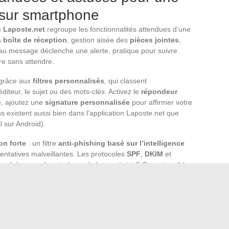
 sur smartphone
n Laposte.net
regroupe les fonctionnalités attendues d’une
a
boîte de réception
, gestion aisée des
pièces jointes
,
eau message déclenche une alerte, pratique pour suivre
re sans attendre.
 grâce aux
filtres personnalisés
, qui classent
diteur, le sujet ou des mots-clés. Activez le
répondeur
e, ajoutez une
signature personnalisée
pour affirmer votre
 existent aussi bien dans l’application Laposte.net que
l sur Android).
on forte
: un filtre
anti-phishing basé sur l’intelligence
tentatives malveillantes. Les protocoles
SPF
,
DKIM
et
té des échanges. Le stockage de base atteint 5 Go, extensible
ecevoir des pièces jointes jusqu’à 2 Go via des services
ond présent par formulaire ou téléphone. L’
aide en ligne
r perfectionner l’utilisation de Laposte.net sur
s principes : confidentialité respectée, aucune publicité ni