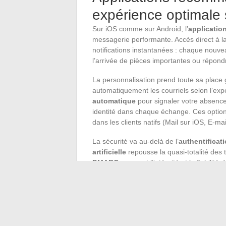
expérience optimale
Sur iOS comme sur Android, l’
applicatio
messagerie performante. Accès direct à l
notifications instantanées : chaque nouv
l’arrivée de pièces importantes ou répond
La personnalisation prend toute sa place
automatiquement les courriels selon l’expé
automatique
pour signaler votre absenc
identité dans chaque échange. Ces options
dans les clients natifs (Mail sur iOS, E-mai
La sécurité va au-delà de l’
authentificati
artificielle
repousse la quasi-totalité des 
DMARC
assurent l’intégrité et la fiabili
selon les besoins, avec la possibilité de r
sécurisés.
Pour toute question, le
support client
rép
permet d’explorer les réglages avancés pou
smartphone. L’expérience reste fidèle à se