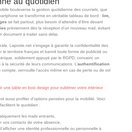
nne au quotidien
bile bouleverse la gestion quotidienne des courriels, que
 smartphone se transforme en véritable tableau de bord :
lire,
ages
se fait partout, plus besoin d’attendre d’être devant
ées
préviennent dès la réception d’un nouveau mail, évitant
 document à traiter sans délai.
rale. Laposte.net s’engage à garantir la confidentialité des
e territoire français et bannit toute forme de publicité ou
érique, solidement appuyé par le RGPD, convainc un
à la sécurité de leurs communications. L’
authentification
du compte, verrouille l’accès même en cas de perte ou de vol
 une table en bois design pour sublimer votre intérieur
st aussi profiter d’options pensées pour la mobilité. Voici
cilitent le quotidien :
atiquement les mails entrants,
r vos contacts de votre absence,
’afficher une identité professionnelle ou personnelle à