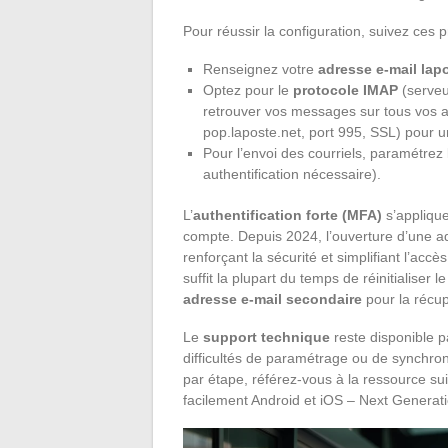
Pour réussir la configuration, suivez ces p
Renseignez votre
adresse e-mail lap
Optez pour le
protocole IMAP
(serveur
retrouver vos messages sur tous vos a
pop.laposte.net, port 995, SSL) pour u
Pour l’envoi des courriels, paramétrez
authentification nécessaire).
L’
authentification forte (MFA)
s’appliqu
compte. Depuis 2024, l’ouverture d’une ad
renforçant la sécurité et simplifiant l’acc
suffit la plupart du temps de réinitialiser
adresse e-mail secondaire
pour la récup
Le
support technique
reste disponible p
difficultés de paramétrage ou de synchroni
par étape, référez-vous à la ressource su
facilement Android et iOS – Next Generati