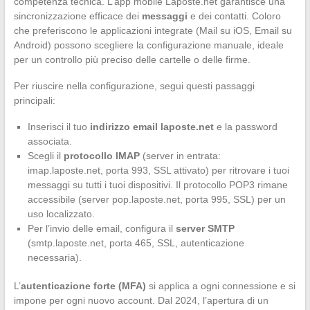
competenza tecnica. L’app mobile Laposte.net garantisce una
sincronizzazione efficace dei
messaggi
e dei contatti. Coloro
che preferiscono le applicazioni integrate (Mail su iOS, Email su
Android) possono scegliere la configurazione manuale, ideale
per un controllo più preciso delle cartelle o delle firme.
Per riuscire nella configurazione, segui questi passaggi
principali:
Inserisci il tuo
indirizzo email laposte.net
e la password
associata.
Scegli il
protocollo IMAP
(server in entrata:
imap.laposte.net, porta 993, SSL attivato) per ritrovare i tuoi
messaggi su tutti i tuoi dispositivi. Il protocollo POP3 rimane
accessibile (server pop.laposte.net, porta 995, SSL) per un
uso localizzato.
Per l’invio delle email, configura il
server SMTP
(smtp.laposte.net, porta 465, SSL, autenticazione
necessaria).
L’
autenticazione forte (MFA)
si applica a ogni connessione e si
impone per ogni nuovo account. Dal 2024, l’apertura di un