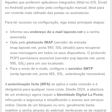
Aqueles que preferem aplicativos integrados (Mail no iOS, Email
no Android) podem optar pela configuração manual, ideal para
um controle mais refinado das pastas ou assinaturas.
Para ter sucesso na configuração, siga estas principais etapas:
Informe seu
endereço de e-mail laposte.net
e a senha
associada.
Opte pelo
protocolo IMAP
(servidor de entrada:
imap.laposte.net, porta 993, SSL ativado) para recuperar
suas mensagens em todos os seus dispositivos. O protocolo
POP3 permanece acessível (servidor pop.laposte.net, porta
995, SSL) para um uso localizado.
Para o envio de e-mails, configure o
servidor SMTP
(smtp.laposte.net, porta 465, SSL, autenticação necessária).
A
autenticação forte (MFA)
se aplica a cada conexão e é
obrigatória para qualquer nova conta. Desde 2024, a abertura
de um endereço agora requer a
Identidade Digital La Poste
,
reforçando a segurança e simplificando o acesso aos serviços
online. Diante de um bloqueio ou erro, geralmente basta
redefinir a senha através do webmail, lembrando-se de registrar