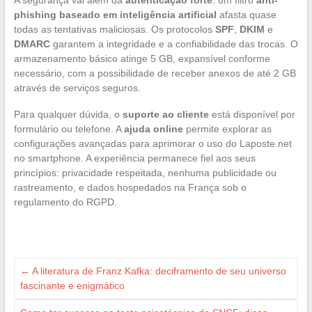
A segurança vai além da
autenticação forte
: um filtro
anti-
phishing baseado em inteligência artificial
afasta quase
todas as tentativas maliciosas. Os protocolos
SPF
,
DKIM
e
DMARC
garantem a integridade e a confiabilidade das trocas. O
armazenamento básico atinge 5 GB, expansível conforme
necessário, com a possibilidade de receber anexos de até 2 GB
através de serviços seguros.
Para qualquer dúvida, o
suporte ao cliente
está disponível por
formulário ou telefone. A
ajuda online
permite explorar as
configurações avançadas para aprimorar o uso do Laposte.net
no smartphone. A experiência permanece fiel aos seus
princípios: privacidade respeitada, nenhuma publicidade ou
rastreamento, e dados hospedados na França sob o
regulamento do RGPD.
←
A literatura de Franz Kafka: deciframento de seu universo
fascinante e enigmático