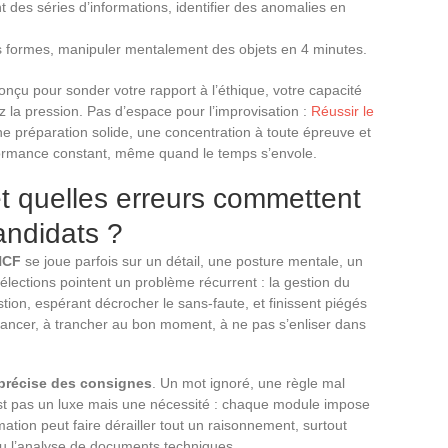
t des séries d’informations, identifier des anomalies en
es formes, manipuler mentalement des objets en 4 minutes.
conçu pour sonder votre rapport à l’éthique, votre capacité
z la pression. Pas d’espace pour l’improvisation :
Réussir le
e préparation solide, une concentration à toute épreuve et
formance constant, même quand le temps s’envole.
et quelles erreurs commettent
andidats ?
NCF
se joue parfois sur un détail, une posture mentale, un
élections pointent un problème récurrent : la gestion du
ion, espérant décrocher le sans-faute, et finissent piégés
vancer, à trancher au bon moment, à ne pas s’enliser dans
 précise des consignes
. Un mot ignoré, une règle mal
’est pas un luxe mais une nécessité : chaque module impose
tion peut faire dérailler tout un raisonnement, surtout
u l’analyse de documents techniques.