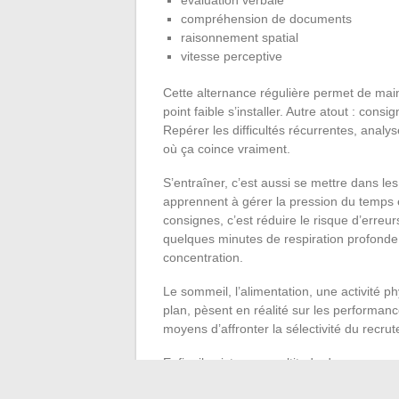
compréhension de documents
raisonnement spatial
vitesse perceptive
Cette alternance régulière permet de mai
point faible s’installer. Autre atout : co
Repérer les difficultés récurrentes, analyse
où ça coince vraiment.
S’entraîner, c’est aussi se mettre dans le
apprennent à gérer la pression du temps et
consignes, c’est réduire le risque d’erreur
quelques minutes de respiration profonde o
concentration.
Le sommeil, l’alimentation, une activité p
plan, pèsent en réalité sur les performanc
moyens d’affronter la sélectivité du recr
Enfin, il existe une multitude de
ressourc
exercices corrigés, fiches thématiques. Va