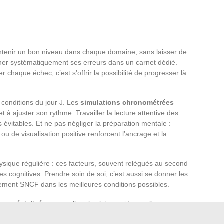
ntenir un bon niveau dans chaque domaine, sans laisser de
nsigner systématiquement ses erreurs dans un carnet dédié.
r chaque échec, c’est s’offrir la possibilité de progresser là
s conditions du jour J. Les
simulations chronométrées
 à ajuster son rythme. Travailler la lecture attentive des
s évitables. Et ne pas négliger la préparation mentale :
u de visualisation positive renforcent l’ancrage et la
hysique régulière : ces facteurs, souvent relégués au second
es cognitives. Prendre soin de soi, c’est aussi se donner les
utement SNCF dans les meilleures conditions possibles.
es spécialisées
pour aller plus loin : guides en ligne,
rier les supports, confronter ses résultats à des corrigés