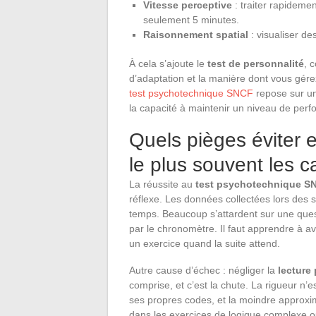
Vitesse perceptive
: traiter rapidemen
seulement 5 minutes.
Raisonnement spatial
: visualiser d
À cela s’ajoute le
test de personnalité
, 
d’adaptation et la manière dont vous gére
test psychotechnique SNCF
repose sur un
la capacité à maintenir un niveau de per
Quels pièges éviter 
le plus souvent les c
La réussite au
test psychotechnique S
réflexe. Les données collectées lors des s
temps. Beaucoup s’attardent sur une quest
par le chronomètre. Il faut apprendre à a
un exercice quand la suite attend.
Autre cause d’échec : négliger la
lecture
comprise, et c’est la chute. La rigueur n
ses propres codes, et la moindre approxima
dans les exercices de logique complexe o