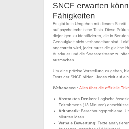
SNCF erwarten könn
Fähigkeiten
Es gibt kein Umgehen mit diesem Schritt:
auf psychotechnische Tests. Diese Prüfun
diejenigen zu identifizieren, die in Beru
Genauigkeit nicht verhandelbar sind. Lokfü
angestrebt wird, jeder muss die gleiche Hü
Ausdauer und die Stressresistenz zu off
ausmachen.
Um eine präzise Vorstellung zu geben, hie
Tests der SNCF bilden. Jedes zielt auf ei
Weiterlesen :
Alles über die offizielle Tr
Abstraktes Denken
: Logische Assozi
Zeitrahmens (18 Minuten) entschlüsse
Arithmetik
: Berechnungsprobleme, U
Minuten lösen.
Verbale Bewertung
: Texte analysier
Aussagen verstehen (14 Minuten).