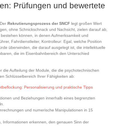
en: Prüfungen und bewertete
 Der
Rekrutierungsprozess der SNCF
legt großen Wert
gen, ohne Schnickschnack und Nachsicht, zielen darauf ab,
fen bestehen können, in denen Aufmerksamkeit und
hrer, Fahrdienstleiter, Kontrolleur: Egal, welche Position
rde überwinden, die darauf ausgelegt ist, die intellektuelle
enbaren, die im Eisenbahnbereich den Unterschied
r die Aufteilung der Module, die die psychotechnischen
nen Schlüsselbereich Ihrer Fähigkeiten ab:
ikotbeflockung: Personalisierung und praktische Tipps
ationen und Beziehungen innerhalb eines begrenzten
ln.
mrechnungen und numerische Manipulationen in 15
en, Informationen erkennen, den genauen Sinn der