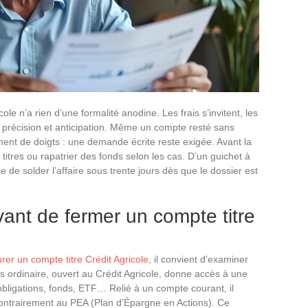
ole n’a rien d’une formalité anodine. Les frais s’invitent, les
ge précision et anticipation. Même un compte resté sans
nt de doigts : une demande écrite reste exigée. Avant la
ns titres ou rapatrier des fonds selon les cas. D’un guichet à
ose de solder l’affaire sous trente jours dès que le dossier est
avant de fermer un compte titre
urer un compte titre Crédit Agricole
, il convient d’examiner
es ordinaire, ouvert au Crédit Agricole, donne accès à une
 obligations, fonds, ETF… Relié à un compte courant, il
 contrairement au PEA (Plan d’Épargne en Actions). Ce