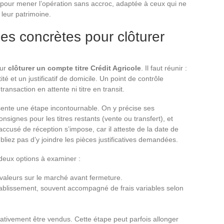
ls pour mener l’opération sans accroc, adaptée à ceux qui ne
 leur patrimoine.
pes concrètes pour clôturer
our
clôturer un compte titre Crédit Agricole
. Il faut réunir :
ité et un justificatif de domicile. Un point de contrôle
ransaction en attente ni titre en transit.
ésente une étape incontournable. On y précise ses
ignes pour les titres restants (vente ou transfert), et
cusé de réception s’impose, car il atteste de la date de
bliez pas d’y joindre les pièces justificatives demandées.
s deux options à examiner :
 valeurs sur le marché avant fermeture.
ablissement, souvent accompagné de frais variables selon
rativement être vendus. Cette étape peut parfois allonger