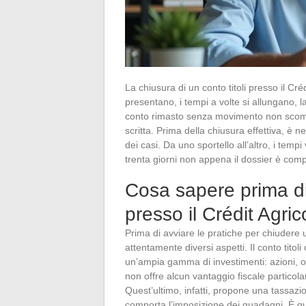
La chiusura di un conto titoli presso il Cr
presentano, i tempi a volte si allungano, 
conto rimasto senza movimento non scompa
scritta. Prima della chiusura effettiva, è n
dei casi. Da uno sportello all’altro, i tem
trenta giorni non appena il dossier è comp
Cosa sapere prima di 
presso il Crédit Agric
Prima di avviare le pratiche per chiudere 
attentamente diversi aspetti. Il conto titol
un’ampia gamma di investimenti: azioni, o
non offre alcun vantaggio fiscale particola
Quest’ultimo, infatti, propone una tassaz
comporta l’imposizione dei guadagni. È qu