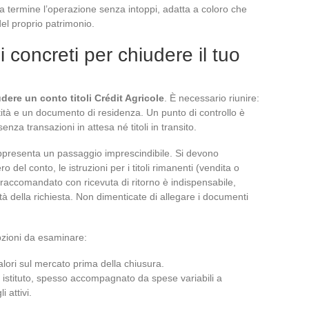
e a termine l’operazione senza intoppi, adatta a coloro che
del proprio patrimonio.
 concreti per chiudere il tuo
dere un conto titoli Crédit Agricole
. È necessario riunire:
ità e un documento di residenza. Un punto di controllo è
nza transazioni in attesa né titoli in transito.
appresenta un passaggio imprescindibile. Si devono
ro del conto, le istruzioni per i titoli rimanenti (vendita o
l raccomandato con ricevuta di ritorno è indispensabile,
ltà della richiesta. Non dimenticate di allegare i documenti
opzioni da esaminare:
alori sul mercato prima della chiusura.
 istituto, spesso accompagnato da spese variabili a
 attivi.