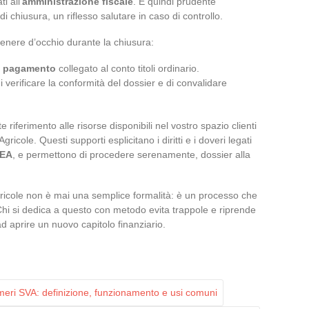
i all’
amministrazione fiscale
. È quindi prudente
di chiusura, un riflesso salutare in caso di controllo.
tenere d’occhio durante la chiusura:
i pagamento
collegato al conto titoli ordinario.
i verificare la conformità del dossier e di convalidare
e riferimento alle risorse disponibili nel vostro spazio clienti
ricole. Questi supporti esplicitano i diritti e i doveri legati
EA
, e permettono di procedere serenamente, dossier alla
Agricole non è mai una semplice formalità: è un processo che
Chi si dedica a questo con metodo evita trappole e riprende
 ad aprire un nuovo capitolo finanziario.
meri SVA: definizione, funzionamento e usi comuni