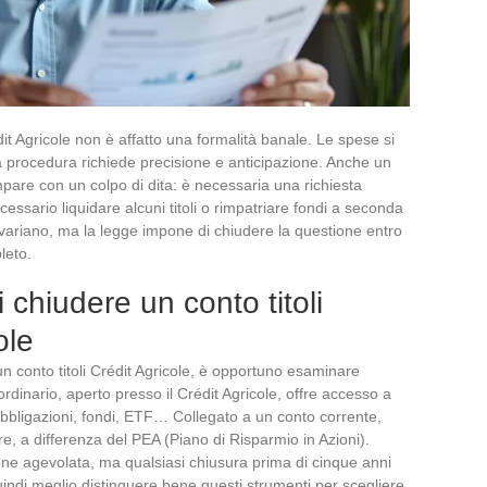
édit Agricole non è affatto una formalità banale. Le spese si
la procedura richiede precisione e anticipazione. Anche un
re con un colpo di dita: è necessaria una richiesta
ecessario liquidare alcuni titoli o rimpatriare fondi a seconda
pi variano, ma la legge impone di chiudere la questione entro
leto.
chiudere un conto titoli
ole
un conto titoli Crédit Agricole, è opportuno esaminare
i ordinario, aperto presso il Crédit Agricole, offre accesso a
bbligazioni, fondi, ETF… Collegato a un conto corrente,
re, a differenza del PEA (Piano di Risparmio in Azioni).
ione agevolata, ma qualsiasi chiusura prima di cinque anni
indi meglio distinguere bene questi strumenti per scegliere