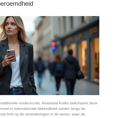
beroemdheid
raditionele modecircuits. Anastasia Kvitko belichaamt deze
omzet in internationale bekendheid zonder langs de
erpt licht op de veranderingen in de sector, waar de…