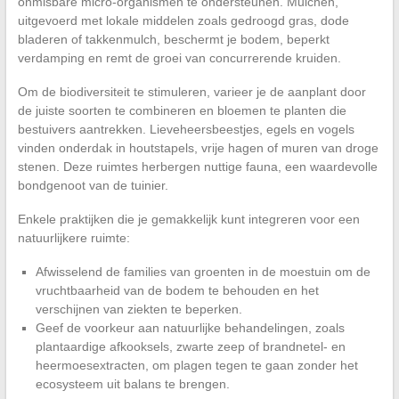
onmisbare micro-organismen te ondersteunen. Mulchen,
uitgevoerd met lokale middelen zoals gedroogd gras, dode
bladeren of takkenmulch, beschermt je bodem, beperkt
verdamping en remt de groei van concurrerende kruiden.
Om de biodiversiteit te stimuleren, varieer je de aanplant door
de juiste soorten te combineren en bloemen te planten die
bestuivers aantrekken. Lieveheersbeestjes, egels en vogels
vinden onderdak in houtstapels, vrije hagen of muren van droge
stenen. Deze ruimtes herbergen nuttige fauna, een waardevolle
bondgenoot van de tuinier.
Enkele praktijken die je gemakkelijk kunt integreren voor een
natuurlijkere ruimte:
Afwisselend de families van groenten in de moestuin om de
vruchtbaarheid van de bodem te behouden en het
verschijnen van ziekten te beperken.
Geef de voorkeur aan natuurlijke behandelingen, zoals
plantaardige afkooksels, zwarte zeep of brandnetel- en
heermoesextracten, om plagen tegen te gaan zonder het
ecosysteem uit balans te brengen.