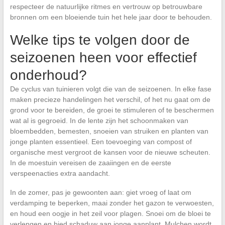
respecteer de natuurlijke ritmes en vertrouw op betrouwbare
bronnen om een bloeiende tuin het hele jaar door te behouden.
Welke tips te volgen door de
seizoenen heen voor effectief
onderhoud?
De cyclus van tuinieren volgt die van de seizoenen. In elke fase
maken precieze handelingen het verschil, of het nu gaat om de
grond voor te bereiden, de groei te stimuleren of te beschermen
wat al is gegroeid. In de lente zijn het schoonmaken van
bloembedden, bemesten, snoeien van struiken en planten van
jonge planten essentieel. Een toevoeging van compost of
organische mest vergroot de kansen voor de nieuwe scheuten.
In de moestuin vereisen de zaaiingen en de eerste
verspeenacties extra aandacht.
In de zomer, pas je gewoonten aan: giet vroeg of laat om
verdamping te beperken, maai zonder het gazon te verwoesten,
en houd een oogje in het zeil voor plagen. Snoei om de bloei te
verlengen en bied schaduw aan jonge aanplant. Mulchen wordt