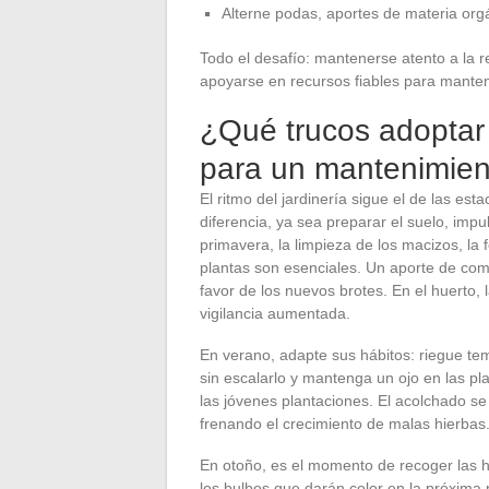
Alterne podas, aportes de materia orgá
Todo el desafío: mantenerse atento a la r
apoyarse en recursos fiables para mantene
¿Qué trucos adoptar 
para un mantenimien
El ritmo del jardinería sigue el de las es
diferencia, ya sea preparar el suelo, impu
primavera, la limpieza de los macizos, la f
plantas son esenciales. Un aporte de comp
favor de los nuevos brotes. En el huerto,
vigilancia aumentada.
En verano, adapte sus hábitos: riegue tem
sin escalarlo y mantenga un ojo en las pl
las jóvenes plantaciones. El acolchado se
frenando el crecimiento de malas hierbas
En otoño, es el momento de recoger las ho
los bulbos que darán color en la próxima 