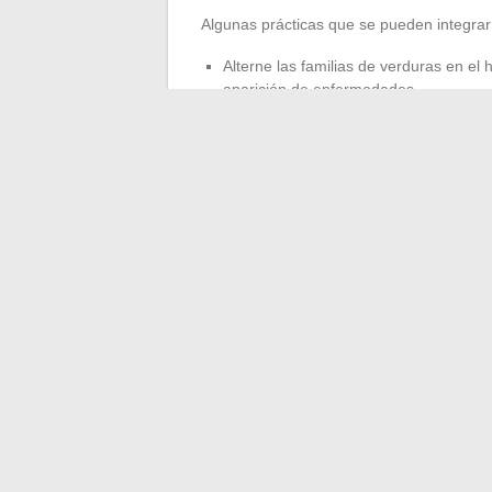
Algunas prácticas que se pueden integrar
Alterne las familias de verduras en el hu
aparición de enfermedades.
Priorice los tratamientos naturales, c
de ortiga y cola de caballo, para hacer
Controlar el riego, recuperando el agua de
parte de esos gestos que cuentan. Cada 
crear un espacio armonioso, donde la natu
estación tras estación.
←
Encontrar empleo fácilmente: consejo
Los pasos esenciales para final