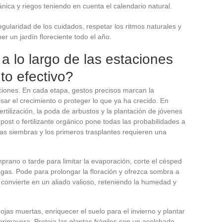
nica y riegos teniendo en cuenta el calendario natural.
egularidad de los cuidados, respetar los ritmos naturales y
r un jardín floreciente todo el año.
a lo largo de las estaciones
to efectivo?
taciones. En cada etapa, gestos precisos marcan la
lsar el crecimiento o proteger lo que ya ha crecido. En
ertilización, la poda de arbustos y la plantación de jóvenes
ost o fertilizante orgánico pone todas las probabilidades a
 las siembras y los primeros trasplantes requieren una
prano o tarde para limitar la evaporación, corte el césped
agas. Pode para prolongar la floración y ofrezca sombra a
 convierte en un aliado valioso, reteniendo la humedad y
.
jas muertas, enriquecer el suelo para el invierno y plantar
primavera. Proteja las plantas frágiles con un acolchado