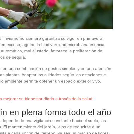
el invierno no siempre garantiza su vigor en primavera.
 en exceso, agotan la biodiversidad microbiana esencial
o automático, mal ajustado, favorece la proliferación de
dos de sequía.
 en una combinación de gestos simples y en una atención
las plantas. Adaptar los cuidados según las estaciones e
io ambiente permite obtener un espacio exterior vivo,
 mejorar su bienestar diario a través de la salud
ín en plena forma todo el año
 depende de una vigilancia constante hacia el suelo, las
s. El mantenimiento del jardín, lejos de reducirse a un
usta a cada rincón del terreno, ya sea un macizo de flores,