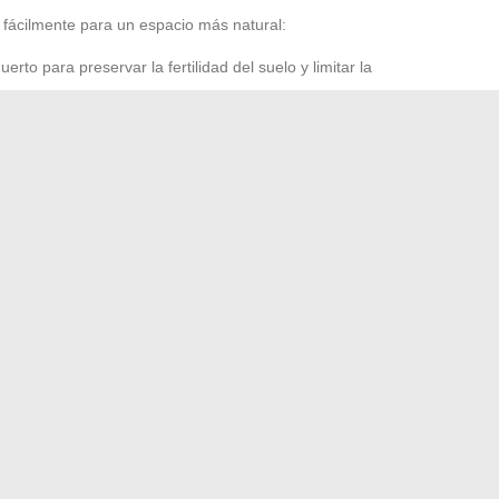
 fácilmente para un espacio más natural:
erto para preservar la fertilidad del suelo y limitar la
omo las decocciones de plantas, el jabón negro o los purines
 frente a las plagas sin desestabilizar el ecosistema.
 lluvia y teniendo en cuenta la naturaleza del suelo, es
una de estas acciones, por modesta que sea, contribuye a
raleza recupera su lugar y donde el jardín florece,
s y recursos para impulsar tu búsqueda
izar un contrato de seguro de vida con total tranquilidad
→