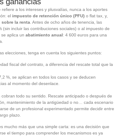
as ganancias
 refiere a los intereses y plusvalías, nunca a los aportes
ión: el
impuesto de retención único (PFU)
o flat tax, y,
 sobre la renta
. Antes de ocho años de tenencia, las
(sin incluir las contribuciones sociales) o al impuesto de
, se aplica un
abatimiento anual
: 4 600 euros para una
a.
s elecciones, tenga en cuenta los siguientes puntos:
ad fiscal del contrato, a diferencia del rescate total que la
17,2 %, se aplican en todos los casos y se deducen
cias al momento del desenlace.
es cobran todo su sentido. Rescate anticipado o después de
ción, mantenimiento de la antigüedad o no… cada escenario
earse de un profesional experimentado permite decidir entre
largo plazo.
 es mucho más que una simple carta: es una decisión que
rse el tiempo para comprender los mecanismos es ya