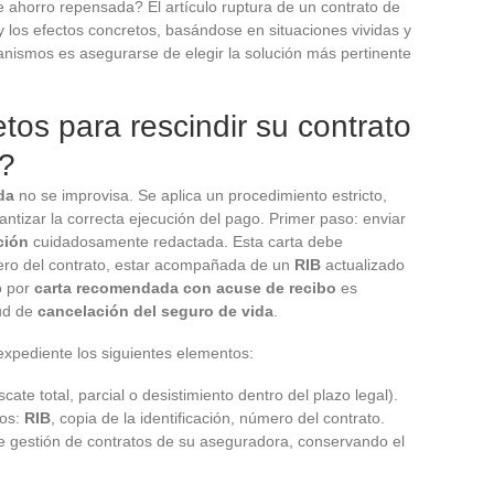
e ahorro repensada? El artículo ruptura de un contrato de
 y los efectos concretos, basándose en situaciones vividas y
nismos es asegurarse de elegir la solución más pertinente
tos para rescindir su contrato
d?
da
no se improvisa. Se aplica un procedimiento estricto,
ntizar la correcta ejecución del pago. Primer paso: enviar
ción
cuidadosamente redactada. Esta carta debe
ero del contrato, estar acompañada de un
RIB
actualizado
o por
carta recomendada con acuse de recibo
es
tud de
cancelación del seguro de vida
.
expediente los siguientes elementos:
scate total, parcial o desistimiento dentro del plazo legal).
dos:
RIB
, copia de la identificación, número del contrato.
 de gestión de contratos de su aseguradora, conservando el