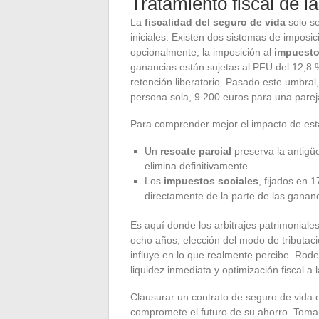
Tratamiento fiscal de l
La
fiscalidad del seguro de vida
solo se
iniciales. Existen dos sistemas de imposic
opcionalmente, la imposición al
impuesto
ganancias están sujetas al PFU del 12,8 % 
retención liberatorio. Pasado este umbral
persona sola, 9 200 euros para una parej
Para comprender mejor el impacto de esta
Un
rescate parcial
preserva la antigüed
elimina definitivamente.
Los
impuestos sociales
, fijados en 
directamente de la parte de las ganan
Es aquí donde los arbitrajes patrimonial
ocho años, elección del modo de tributa
influye en lo que realmente percibe. Rod
liquidez inmediata y optimización fiscal a 
Clausurar un contrato de seguro de vida
compromete el futuro de su ahorro. Toma