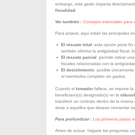
embargo, este gesto impacta directamen
fiscalidad
.
Ver también :
Consejos esenciales para vi
Para aclarar, aquí están las principales 
El rescate total
: esta opción pone fin
también elimina la antigüedad fiscal, l
El rescate parcial
: permite retirar un
fiscales relacionadas con la antigüeda
El desistimiento
: posible únicamente 
el reembolso completo sin gastos.
Cuando el
tomador
fallece, se impone la 
beneficiario(s) designado(s) en la
cláusul
transferir un contrato dentro de la misma 
atrae a aquellos que desean reorientar s
Para profundizar :
Los primeros pasos es
Antes de actuar, hágase las preguntas co