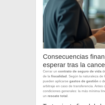
Consecuencias financ
esperar tras la canc
Cerrar un
contrato de seguro de vida
de
de la
fiscalidad
. Según la naturaleza de 
pueden aplicarse
gastos de gestión
o de
arbitraje en caso de transferencia. Antes
condiciones generales: la más mínima lín
un
rescate total
.