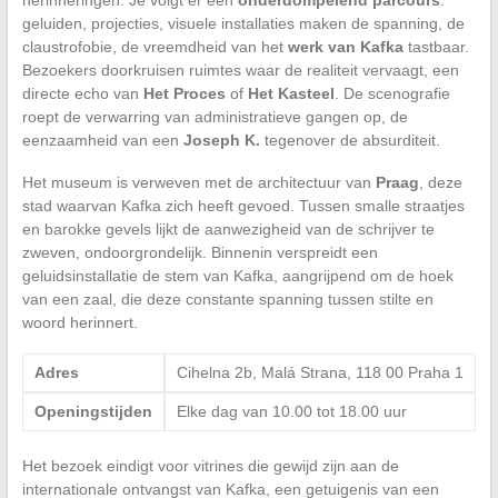
herinneringen. Je volgt er een
onderdompelend parcours
:
geluiden, projecties, visuele installaties maken de spanning, de
claustrofobie, de vreemdheid van het
werk van Kafka
tastbaar.
Bezoekers doorkruisen ruimtes waar de realiteit vervaagt, een
directe echo van
Het Proces
of
Het Kasteel
. De scenografie
roept de verwarring van administratieve gangen op, de
eenzaamheid van een
Joseph K.
tegenover de absurditeit.
Het museum is verweven met de architectuur van
Praag
, deze
stad waarvan Kafka zich heeft gevoed. Tussen smalle straatjes
en barokke gevels lijkt de aanwezigheid van de schrijver te
zweven, ondoorgrondelijk. Binnenin verspreidt een
geluidsinstallatie de stem van Kafka, aangrijpend om de hoek
van een zaal, die deze constante spanning tussen stilte en
woord herinnert.
Adres
Cihelna 2b, Malá Strana, 118 00 Praha 1
Openingstijden
Elke dag van 10.00 tot 18.00 uur
Het bezoek eindigt voor vitrines die gewijd zijn aan de
internationale ontvangst van Kafka, een getuigenis van een