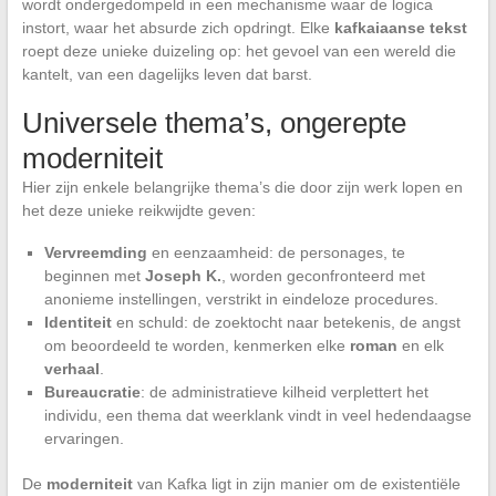
wordt ondergedompeld in een mechanisme waar de logica
instort, waar het absurde zich opdringt. Elke
kafkaiaanse tekst
roept deze unieke duizeling op: het gevoel van een wereld die
kantelt, van een dagelijks leven dat barst.
Universele thema’s, ongerepte
moderniteit
Hier zijn enkele belangrijke thema’s die door zijn werk lopen en
het deze unieke reikwijdte geven:
Vervreemding
en eenzaamheid: de personages, te
beginnen met
Joseph K.
, worden geconfronteerd met
anonieme instellingen, verstrikt in eindeloze procedures.
Identiteit
en schuld: de zoektocht naar betekenis, de angst
om beoordeeld te worden, kenmerken elke
roman
en elk
verhaal
.
Bureaucratie
: de administratieve kilheid verplettert het
individu, een thema dat weerklank vindt in veel hedendaagse
ervaringen.
De
moderniteit
van Kafka ligt in zijn manier om de existentiële