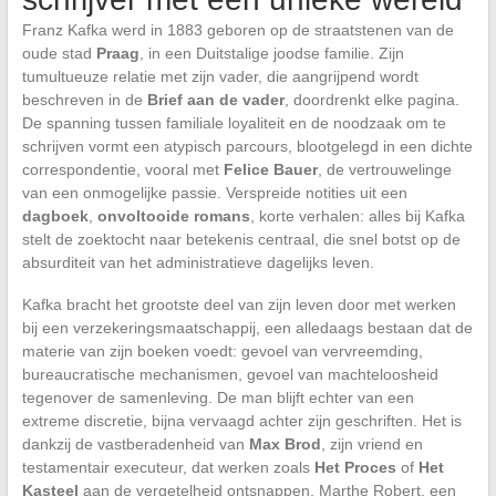
Franz Kafka werd in 1883 geboren op de straatstenen van de
oude stad
Praag
, in een Duitstalige joodse familie. Zijn
tumultueuze relatie met zijn vader, die aangrijpend wordt
beschreven in de
Brief aan de vader
, doordrenkt elke pagina.
De spanning tussen familiale loyaliteit en de noodzaak om te
schrijven vormt een atypisch parcours, blootgelegd in een dichte
correspondentie, vooral met
Felice Bauer
, de vertrouwelinge
van een onmogelijke passie. Verspreide notities uit een
dagboek
,
onvoltooide romans
, korte verhalen: alles bij Kafka
stelt de zoektocht naar betekenis centraal, die snel botst op de
absurditeit van het administratieve dagelijks leven.
Kafka bracht het grootste deel van zijn leven door met werken
bij een verzekeringsmaatschappij, een alledaags bestaan dat de
materie van zijn boeken voedt: gevoel van vervreemding,
bureaucratische mechanismen, gevoel van machteloosheid
tegenover de samenleving. De man blijft echter van een
extreme discretie, bijna vervaagd achter zijn geschriften. Het is
dankzij de vastberadenheid van
Max Brod
, zijn vriend en
testamentair executeur, dat werken zoals
Het Proces
of
Het
Kasteel
aan de vergetelheid ontsnappen. Marthe Robert, een