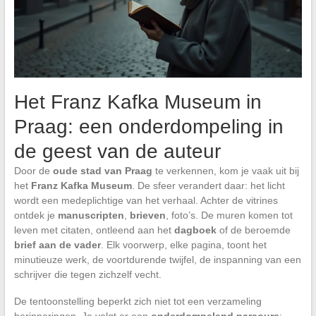
Het Franz Kafka Museum in
Praag: een onderdompeling in
de geest van de auteur
Door de
oude stad van Praag
te verkennen, kom je vaak uit bij
het
Franz Kafka Museum
. De sfeer verandert daar: het licht
wordt een medeplichtige van het verhaal. Achter de vitrines
ontdek je
manuscripten
,
brieven
, foto’s. De muren komen tot
leven met citaten, ontleend aan het
dagboek
of de beroemde
brief aan de vader
. Elk voorwerp, elke pagina, toont het
minutieuze werk, de voortdurende twijfel, de inspanning van een
schrijver die tegen zichzelf vecht.
De tentoonstelling beperkt zich niet tot een verzameling