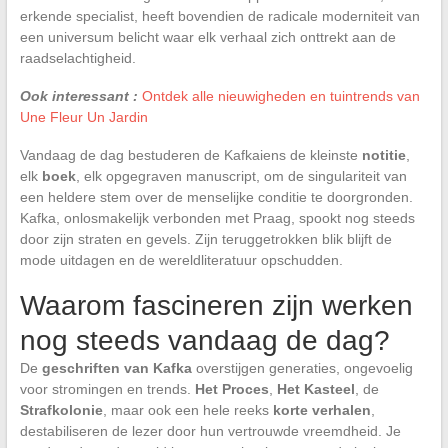
erkende specialist, heeft bovendien de radicale moderniteit van
een universum belicht waar elk verhaal zich onttrekt aan de
raadselachtigheid.
Ook interessant :
Ontdek alle nieuwigheden en tuintrends van
Une Fleur Un Jardin
Vandaag de dag bestuderen de Kafkaiens de kleinste
notitie
,
elk
boek
, elk opgegraven manuscript, om de singulariteit van
een heldere stem over de menselijke conditie te doorgronden.
Kafka, onlosmakelijk verbonden met Praag, spookt nog steeds
door zijn straten en gevels. Zijn teruggetrokken blik blijft de
mode uitdagen en de wereldliteratuur opschudden.
Waarom fascineren zijn werken
nog steeds vandaag de dag?
De
geschriften van Kafka
overstijgen generaties, ongevoelig
voor stromingen en trends.
Het Proces
,
Het Kasteel
, de
Strafkolonie
, maar ook een hele reeks
korte verhalen
,
destabiliseren de lezer door hun vertrouwde vreemdheid. Je