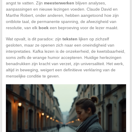
angst te vatten. Zijn
meesterwerken
blijven analyses,
aanpassingen en nieuwe lezingen voeden. Claude David en
Marthe Robert, onder anderen, hebben aangetoond hoe zijn
ontblote taal, de permanente spanning, de afwezigheid van
resolutie, van elk
boek
een beproeving voor de lezer maakt.
Wat opvalt, is dit paradox: zijn
teksten
lijken op zichzelf
gesloten, maar ze openen zich naar een oneindigheid van
interpretaties. Kafka lezen is de onzekerheid, de kwetsbaarheid,
soms zelfs de wrange humor accepteren. Huidige herlezingen
benadrukken zijn kracht van verzet, zijn universaliteit. Het werk,
altijd in beweging, weigert een definitieve verklaring van de
menselijke conditie te geven.