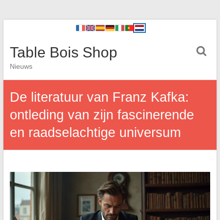
Table Bois Shop
Nieuws
De literatuur van Franz Kafka:
ontleding van zijn fascinerende
en raadselachtige universum