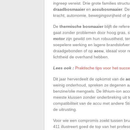
ingreep vereist. Drie grote families struc
draadbosmaaier
en
accubosmaaier
. De
kracht, autonomie, bewegingsvrijheid of 
De
thermische bosmaaier
blijft de refe
gaat zonder problemen door hoog gras, s
motor
zijn gewild om hun robuustheid, ter
soepelere werking en lagere brandstofver
draadgebonden of op
accu
, ideaal voor 
lichtheid de overhand hebben.
Lees ook :
Praktische tips voor het succ
Dit jaar herverdeelt de opkomst van de
a
weinig onderhoud, spreken ze degenen aa
benzine/olie mengsels. De lithium-ion acc
meeste klussen zonder onderbreking uit t
compatibiliteit van de accu met andere 
de uitrusting.
Voor wie een compromis zoekt tussen brut
411 illustreert goed de top van het prof