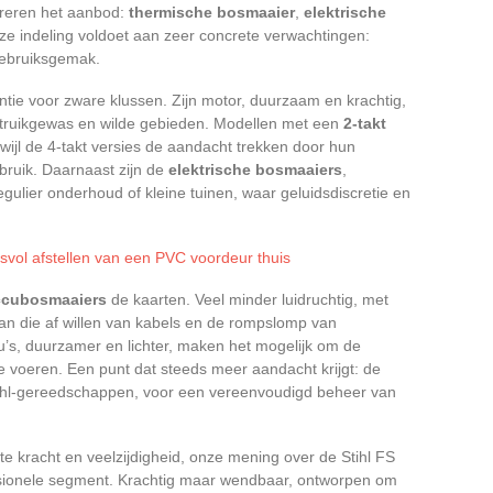
tureren het aanbod:
thermische bosmaaier
,
elektrische
ze indeling voldoet aan zeer concrete verwachtingen:
gebruiksgemak.
rentie voor zware klussen. Zijn motor, duurzaam en krachtig,
truikgewas en wilde gebieden. Modellen met een
2-takt
wijl de 4-takt versies de aandacht trekken door hun
bruik. Daarnaast zijn de
elektrische bosmaaiers
,
regulier onderhoud of kleine tuinen, waar geluidsdiscretie en
esvol afstellen van een PVC voordeur thuis
ccubosmaaiers
de kaarten. Veel minder luidruchtig, met
n die af willen van kabels en de rompslomp van
u’s, duurzamer en lichter, maken het mogelijk om de
e voeren. Een punt dat steeds meer aandacht krijgt: de
Stihl-gereedschappen, voor een vereenvoudigd beheer van
e kracht en veelzijdigheid, onze mening over de Stihl FS
essionele segment. Krachtig maar wendbaar, ontworpen om