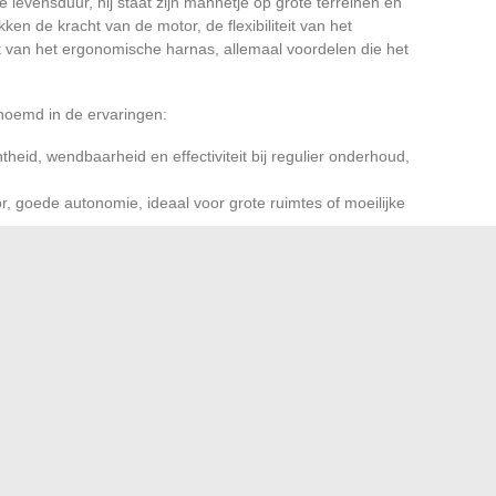
levensduur, hij staat zijn mannetje op grote terreinen en
ken de kracht van de motor, de flexibiliteit van het
it van het ergonomische harnas, allemaal voordelen die het
noemd in de ervaringen:
theid, wendbaarheid en effectiviteit bij regulier onderhoud,
r, goede autonomie, ideaal voor grote ruimtes of moeilijke
houding
van Stihl bosmaaiers blijven een sterke loyaliteit
eedte van het assortiment garandeert een
groen in een residentiële omgeving onderhoudt of werkt in
gereedschap, goed afgestemd, wordt dan een bondgenoot
dert, en daar is het waar de tuin seizoen na seizoen zijn