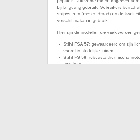
populair. Duurzame motor, ongeëvenaarde 
bij langdurig gebruik. Gebruikers benadruk
snijsysteem (mes of draad) en de kwalite
verschil maken in gebruik.
Hier zijn de modellen die vaak worden ge
Stihl FSA 57
: gewaardeerd om zijn lich
vooral in stedelijke tuinen.
Stihl FS 56
: robuuste thermische moto
terreinen.
De levensduur en de
prijs-kwaliteitver
opbouwen bij veeleisende tuiniers. De br
maatwerkoplossing, of men nu een stukje 
een professionele setting. Het gekozen 
die elke klus in concrete voldoening veran
rechten herneemt.