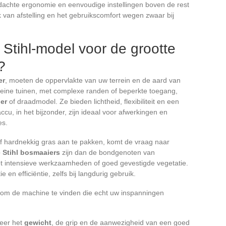
ordachte ergonomie en eenvoudige instellingen boven de rest
 van afstelling en het gebruikscomfort wegen zwaar bij
e Stihl-model voor de grootte
?
er
, moeten de oppervlakte van uw terrein en de aard van
leine tuinen, met complexe randen of beperkte toegang,
er
of draadmodel. Ze bieden lichtheid, flexibiliteit en een
cu, in het bijzonder, zijn ideaal voor afwerkingen en
es.
f hardnekkig gras aan te pakken, komt de vraag naar
 Stihl bosmaaiers
zijn dan de bondgenoten van
t intensieve werkzaamheden of goed gevestigde vegetatie.
e en efficiëntie, zelfs bij langdurig gebruik.
n om de machine te vinden die echt uw inspanningen
leer het
gewicht
, de grip en de aanwezigheid van een goed