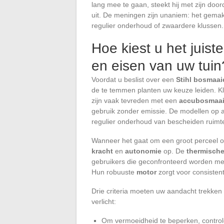
lang mee te gaan, steekt hij met zijn do
uit. De meningen zijn unaniem: het gemak
regulier onderhoud of zwaardere klussen.
Hoe kiest u het juist
en eisen van uw tuin
Voordat u beslist over een
Stihl bosmaai
de te temmen planten uw keuze leiden. K
zijn vaak tevreden met een
accubosmaai
gebruik zonder emissie. De modellen op ac
regulier onderhoud van bescheiden ruimt
Wanneer het gaat om een groot perceel o
kracht
en
autonomie
op. De
thermische
gebruikers die geconfronteerd worden me
Hun robuuste
motor
zorgt voor consistenti
Drie criteria moeten uw aandacht trekke
verlicht:
Om vermoeidheid te beperken, contro