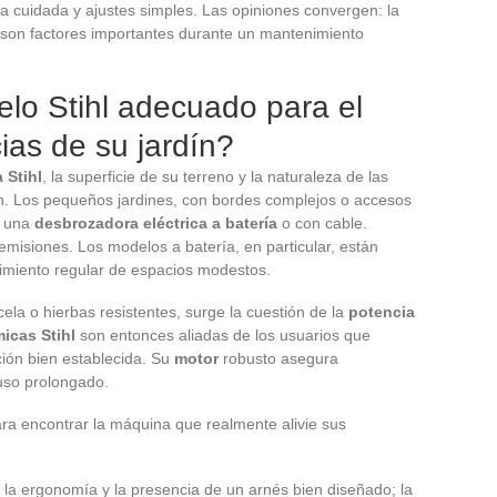
a cuidada y ajustes simples. Las opiniones convergen: la
o son factores importantes durante un mantenimiento
lo Stihl adecuado para el
ias de su jardín?
 Stihl
, la superficie de su terreno y la naturaleza de las
n. Los pequeños jardines, con bordes complejos o accesos
n una
desbrozadora eléctrica a batería
o con cable.
n emisiones. Los modelos a batería, en particular, están
imiento regular de espacios modestos.
la o hierbas resistentes, surge la cuestión de la
potencia
icas Stihl
son entonces aliadas de los usuarios que
ción bien establecida. Su
motor
robusto asegura
 uso prolongado.
ara encontrar la máquina que realmente alivie sus
, la ergonomía y la presencia de un arnés bien diseñado; la