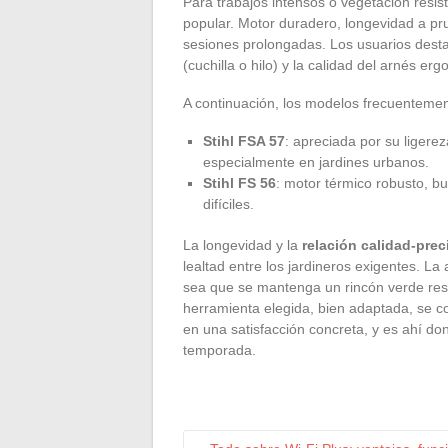
Para trabajos intensos o vegetación resis
popular. Motor duradero, longevidad a pr
sesiones prolongadas. Los usuarios destaca
(cuchilla o hilo) y la calidad del arnés e
A continuación, los modelos frecuenteme
Stihl FSA 57
: apreciada por su ligerez
especialmente en jardines urbanos.
Stihl FS 56
: motor térmico robusto, b
difíciles.
La longevidad y la
relación calidad-prec
lealtad entre los jardineros exigentes. L
sea que se mantenga un rincón verde resi
herramienta elegida, bien adaptada, se c
en una satisfacción concreta, y es ahí do
temporada.