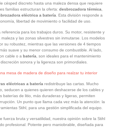
 de césped discreto hasta una maleza densa que requiere
s familias estructuran la oferta:
desbrozadora térmica
,
brozadora eléctrica a batería
. Esta división responde a
onomía, libertad de movimiento o facilidad de uso.
 referencia para los trabajos duros. Su motor, resistente y
la maleza y las zonas silvestres sin inmutarse. Los modelos
r su robustez, mientras que las versiones de 4 tiempos
o más suave y su menor consumo de combustible. Al lado,
con cable o a
batería
, son ideales para el mantenimiento
discreción sonora y la ligereza son primordiales.
na mesa de madera de diseño para realzar tu interior
s eléctricas a batería
redistribuye las cartas. Mucho
, seducen a quienes quieren deshacerse de los cables y
s baterías de litio, más duraderas y ligeras, permiten
terrupción. Un punto que llama cada vez más la atención: la
ramientas Stihl, para una gestión simplificada del equipo.
uerza bruta y versatilidad, nuestra opinión sobre la Stihl
cado profesional. Potente pero maniobrable, diseñada para