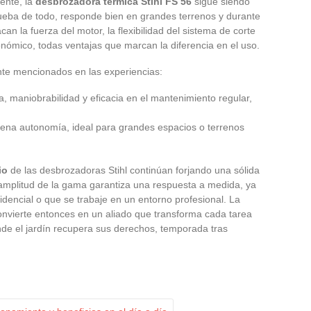
tente, la
desbrozadora térmica Stihl FS 56
sigue siendo
ueba de todo, responde bien en grandes terrenos y durante
n la fuerza del motor, la flexibilidad del sistema de corte
rgonómico, todas ventajas que marcan la diferencia en el uso.
nte mencionados en las experiencias:
a, maniobrabilidad y eficacia en el mantenimiento regular,
uena autonomía, ideal para grandes espacios o terrenos
io
de las desbrozadoras Stihl continúan forjando una sólida
a amplitud de la gama garantiza una respuesta a medida, ya
dencial o que se trabaje en un entorno profesional. La
onvierte entonces en un aliado que transforma cada tarea
nde el jardín recupera sus derechos, temporada tras