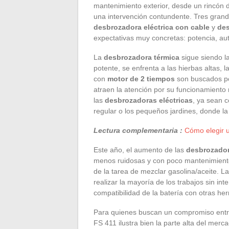
mantenimiento exterior, desde un rincón
una intervención contundente. Tres grande
desbrozadora eléctrica con cable
y
des
expectativas muy concretas: potencia, aut
La
desbrozadora térmica
sigue siendo la
potente, se enfrenta a las hierbas altas, 
con
motor de 2 tiempos
son buscados po
atraen la atención por su funcionamient
las
desbrozadoras eléctricas
, ya sean 
regular o los pequeños jardines, donde la 
Lectura complementaria :
Cómo elegir u
Este año, el aumento de las
desbrozadora
menos ruidosas y con poco mantenimiento
de la tarea de mezclar gasolina/aceite. La
realizar la mayoría de los trabajos sin in
compatibilidad de la batería con otras her
Para quienes buscan un compromiso entre f
FS 411 ilustra bien la parte alta del mer