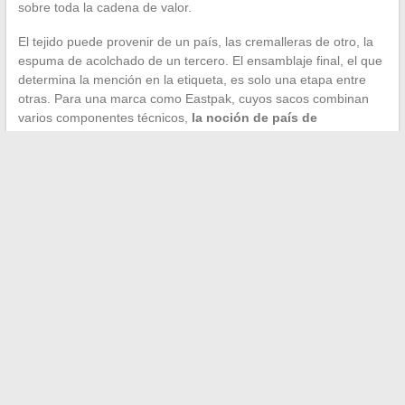
sobre toda la cadena de valor.
El tejido puede provenir de un país, las cremalleras de otro, la
espuma de acolchado de un tercero. El ensamblaje final, el que
determina la mención en la etiqueta, es solo una etapa entre
otras. Para una marca como Eastpak, cuyos sacos combinan
varios componentes técnicos,
la noción de país de
fabricación único es reductora
.
Esta realidad no es exclusiva de Eastpak. Abarca a la mayoría
de las marcas de equipaje vendidas en Europa, ya sean de
gama baja o de segmentos más altos. La diferencia entre las
marcas radica menos en el lugar de producción que en el nivel
de exigencia del pliego de condiciones transmitido a los
proveedores, y en la rigurosidad de los controles aplicados al
salir de la fábrica.
←
Las mejores motos 125 de cross homologadas para
descubrir en 2025