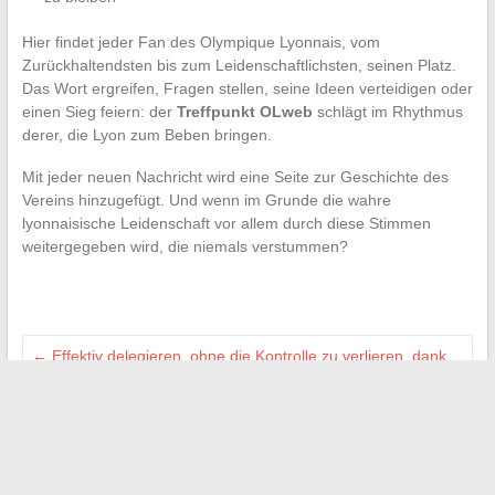
Hier findet jeder Fan des Olympique Lyonnais, vom
Zurückhaltendsten bis zum Leidenschaftlichsten, seinen Platz.
Das Wort ergreifen, Fragen stellen, seine Ideen verteidigen oder
einen Sieg feiern: der
Treffpunkt OLweb
schlägt im Rhythmus
derer, die Lyon zum Beben bringen.
Mit jeder neuen Nachricht wird eine Seite zur Geschichte des
Vereins hinzugefügt. Und wenn im Grunde die wahre
lyonnaisische Leidenschaft vor allem durch diese Stimmen
weitergegeben wird, die niemals verstummen?
←
Effektiv delegieren, ohne die Kontrolle zu verlieren, dank
CorexiaPro
Arbeitsunfähigkeit während der Schwangerschaft: Wann
beantragen und welche Schritte folgen?
→