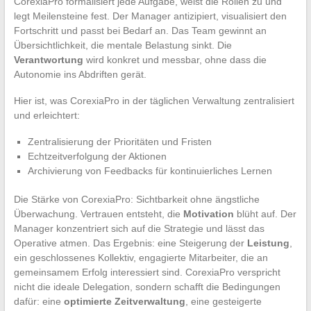
CorexiaPro formalisiert jede Aufgabe, weist die Rollen zu und
legt Meilensteine fest. Der Manager antizipiert, visualisiert den
Fortschritt und passt bei Bedarf an. Das Team gewinnt an
Übersichtlichkeit, die mentale Belastung sinkt. Die
Verantwortung
wird konkret und messbar, ohne dass die
Autonomie ins Abdriften gerät.
Hier ist, was CorexiaPro in der täglichen Verwaltung zentralisiert
und erleichtert:
Zentralisierung der Prioritäten und Fristen
Echtzeitverfolgung der Aktionen
Archivierung von Feedbacks für kontinuierliches Lernen
Die Stärke von CorexiaPro: Sichtbarkeit ohne ängstliche
Überwachung. Vertrauen entsteht, die
Motivation
blüht auf. Der
Manager konzentriert sich auf die Strategie und lässt das
Operative atmen. Das Ergebnis: eine Steigerung der
Leistung
,
ein geschlossenes Kollektiv, engagierte Mitarbeiter, die an
gemeinsamem Erfolg interessiert sind. CorexiaPro verspricht
nicht die ideale Delegation, sondern schafft die Bedingungen
dafür: eine
optimierte Zeitverwaltung
, eine gesteigerte