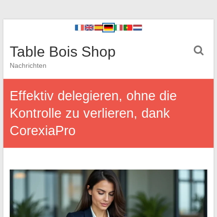
Table Bois Shop
Nachrichten
Effektiv delegieren, ohne die
Kontrolle zu verlieren, dank
CorexiaPro