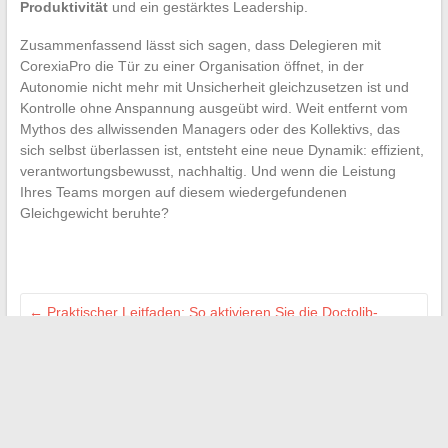
Produktivität
und ein gestärktes Leadership.
Zusammenfassend lässt sich sagen, dass Delegieren mit
CorexiaPro die Tür zu einer Organisation öffnet, in der
Autonomie nicht mehr mit Unsicherheit gleichzusetzen ist und
Kontrolle ohne Anspannung ausgeübt wird. Weit entfernt vom
Mythos des allwissenden Managers oder des Kollektivs, das
sich selbst überlassen ist, entsteht eine neue Dynamik: effizient,
verantwortungsbewusst, nachhaltig. Und wenn die Leistung
Ihres Teams morgen auf diesem wiedergefundenen
Gleichgewicht beruhte?
←
Praktischer Leitfaden: So aktivieren Sie die Doctolib-
Benachrichtigung, um keinen Termin zu verpassen
Treten Sie der leidenschaftlichen Gemeinschaft der
Unterstützer des Olympique Lyonnais im Olweb Forum bei
→