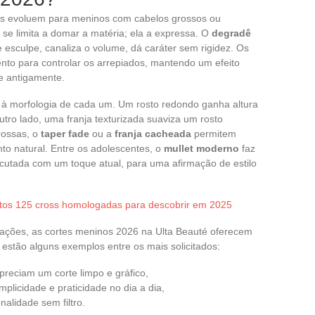
gos evoluem para meninos com cabelos grossos ou
se limita a domar a matéria; ela a expressa. O
degradê
esculpe, canaliza o volume, dá caráter sem rigidez. Os
nto para controlar os arrepiados, mantendo um efeito
de antigamente.
à morfologia de cada um. Um rosto redondo ganha altura
outro lado, uma franja texturizada suaviza um rosto
rossas, o
taper fade
ou a
franja cacheada
permitem
to natural. Entre os adolescentes, o
mullet moderno
faz
cutada com um toque atual, para uma afirmação de estilo
tos 125 cross homologadas para descobrir em 2025
irações, as cortes meninos 2026 na Ulta Beauté oferecem
 estão alguns exemplos entre os mais solicitados:
reciam um corte limpo e gráfico,
mplicidade e praticidade no dia a dia,
nalidade sem filtro.