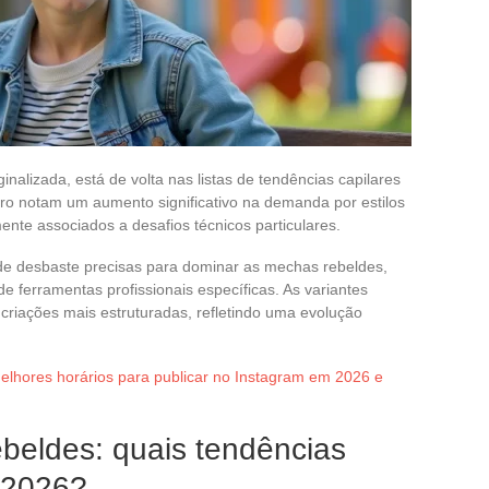
nalizada, está de volta nas listas de tendências capilares
eiro notam um aumento significativo na demanda por estilos
nte associados a desafios técnicos particulares.
s de desbaste precisas para dominar as mechas rebeldes,
e ferramentas profissionais específicas. As variantes
criações mais estruturadas, refletindo uma evolução
lhores horários para publicar no Instagram em 2026 e
beldes: quais tendências
 2026?