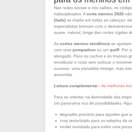
Nas redes sociais e nos salões, os códi
indisciplinados. A
corte menino 2026
não 
(fade)
se impõe em todas as cabeças: ele 
especialistas brincam com o desvanecime
suave, natural, longe das cortes rígidas 
As
cortes menino tendência
se ajustam 
com uma
pompadour
ou um
quiff
. Por 
alongado. Para os cachos e as massas g
emoldurar o rosto sem sufocar o movimen
sucesso: uma piscadela vintage, mas exe
assumida.
Leitura complementar :
As melhores mo
Para se orientar na diversidade das insp
um panorama rico de possibilidades. Aqui
degradês precisos para aqueles que ap
crop texturizado para os adeptos da si
mullet revisitado para exibir uma perso