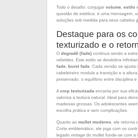
Todo o desafio: conjugar
volume
,
estilo
questão de estética: é uma mensagem, u
soluções sob medida para seus cabelos g
Destaque para os cor
texturizado e o retor
O
degradê (fade)
continua sendo a estre
rebeldes. Este estilo se desdobra infinit
fade
,
burst fade
. Cada versão se ajusta 
cabeleireiro modula a transição e a altur
preservado: o equilíbrio entre disciplina e
A
crop texturizada
encanta por sua eficáci
valoriza a textura natural. Ideal para den
madeixas grossas. Os adolescentes vee
escolha prática e sem complicações.
Quanto ao
mullet moderno
, ele retorna
Corte emblemático, ele joga com os contr
legado vintage do mullet funde-se com a i