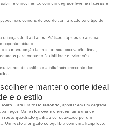
 sublime o movimento, com um degradê leve nas laterais e
 opções mais comuns de acordo com a idade ou o tipo de
a crianças de 3 a 8 anos. Práticos, rápidos de arrumar,
 e espontaneidade.
ade da manutenção faz a diferença: escovação diária,
uados para manter a flexibilidade e evitar nós.
riatividade dos salões e a influência crescente dos
ulino.
scolher e manter o corte ideal
e e o estilo
 rosto
. Para um
rosto redondo
, apostar em um degradê
a os traços. Os
rostos ovais
oferecem uma grande
 Um
rosto quadrado
ganha a ser suavizado por um
nja. Um
rosto alongado
se equilibra com uma franja leve,