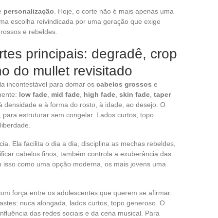
e
personalização
. Hoje, o corte não é mais apenas uma
ma escolha reivindicada por uma geração que exige
rossos e rebeldes.
tes principais: degradê, crop
no do mullet revisitado
la incontestável para domar os
cabelos grossos
e
amente:
low fade
,
mid fade
,
high fade
,
skin fade
,
taper
à densidade e à forma do rosto, à idade, ao desejo. O
a, para estruturar sem congelar. Lados curtos, topo
 liberdade.
a. Ela facilita o dia a dia, disciplina as mechas rebeldes,
sificar cabelos finos, também controla a exuberância das
m isso como uma opção moderna, os mais jovens uma
 com força entre os adolescentes que querem se afirmar.
astes: nuca alongada, lados curtos, topo generoso. O
nfluência das redes sociais e da cena musical. Para