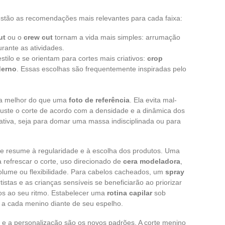
estão as recomendações mais relevantes para cada faixa:
ut
ou o
crew cut
tornam a vida mais simples: arrumação
rante as atividades.
tilo e se orientam para cortes mais criativos:
crop
derno
. Essas escolhas são frequentemente inspiradas pelo
ada melhor do que uma
foto de referência
. Ela evita mal-
ajuste o corte de acordo com a densidade e a dinâmica dos
tativa, seja para domar uma massa indisciplinada ou para
se resume à regularidade e à escolha dos produtos. Uma
 refrescar o corte, uso direcionado de
cera modeladora
,
olume ou flexibilidade. Para cabelos cacheados, um
spray
istas e as crianças sensíveis se beneficiarão ao priorizar
dos ao seu ritmo. Estabelecer uma
rotina capilar
sob
 a cada menino diante de seu espelho.
ia e a personalização são os novos padrões. A corte menino