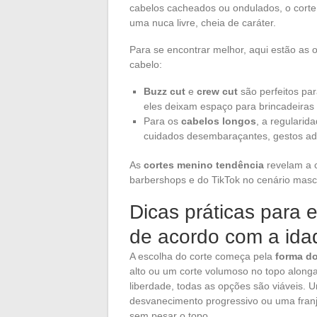
cabelos cacheados ou ondulados, o corte
uma nuca livre, cheia de caráter.
Para se encontrar melhor, aqui estão as
cabelo:
Buzz cut
e
crew cut
são perfeitos par
eles deixam espaço para brincadeiras
Para os
cabelos longos
, a regularid
cuidados desembaraçantes, gestos adeq
As
cortes menino tendência
revelam a c
barbershops e do TikTok no cenário masc
Dicas práticas para e
de acordo com a idad
A escolha do corte começa pela
forma do
alto ou um corte volumoso no topo along
liberdade, todas as opções são viáveis.
desvanecimento progressivo ou uma fra
sem pesar o topo.