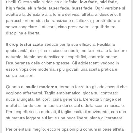
ribelli. Questo stile si declina all’infinito:
low fade
,
mid fade
,
high fade
,
skin fade
,
taper fade
,
burst fade
. Ogni versione si
adatta alla densità e alla forma del viso, all’età, al desiderio. Il
parrucchiere modula la transizione e l’altezza, per strutturare
senza congelare. Lati corti, cima preservata: l’equilibrio tra
disciplina e libertà.
Il
crop testurizzato
seduce per la sua efficacia. Facilita la
quotidianità, disciplina le ciocche ribelli, mette in risalto la texture
naturale. Ideale per densificare i capelli fini, controlla anche
l’esuberanza delle chiome spesse. Gli adolescenti vedono in
esso un’opzione moderna, i più giovani una scelta pratica e
senza pensieri.
Quanto al
mullet moderno
, torna in forza tra gli adolescenti che
vogliono affermarsi. Taglio emblematico, gioca sui contrasti:
nuca allungata, lati corti, cima generosa. L’eredità vintage del
mullet si fonde con l’influenza dei social e della scena musicale.
Per i capelli ricci o ondulati, il taglio esalta il movimento, con una
sfumatura leggera sui lati e una nuca libera, piena di carattere.
Per orientarsi meglio, ecco le opzioni più comuni in base all’età