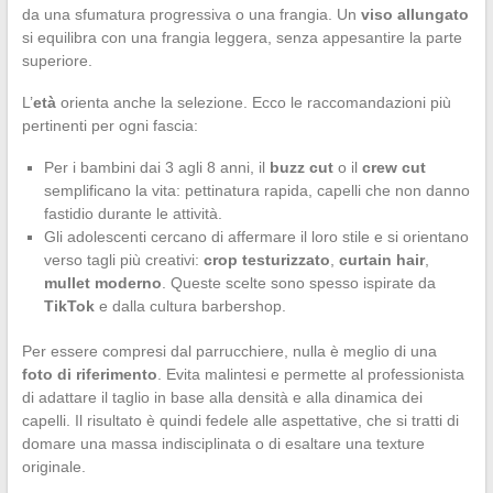
da una sfumatura progressiva o una frangia. Un
viso allungato
si equilibra con una frangia leggera, senza appesantire la parte
superiore.
L’
età
orienta anche la selezione. Ecco le raccomandazioni più
pertinenti per ogni fascia:
Per i bambini dai 3 agli 8 anni, il
buzz cut
o il
crew cut
semplificano la vita: pettinatura rapida, capelli che non danno
fastidio durante le attività.
Gli adolescenti cercano di affermare il loro stile e si orientano
verso tagli più creativi:
crop testurizzato
,
curtain hair
,
mullet moderno
. Queste scelte sono spesso ispirate da
TikTok
e dalla cultura barbershop.
Per essere compresi dal parrucchiere, nulla è meglio di una
foto di riferimento
. Evita malintesi e permette al professionista
di adattare il taglio in base alla densità e alla dinamica dei
capelli. Il risultato è quindi fedele alle aspettative, che si tratti di
domare una massa indisciplinata o di esaltare una texture
originale.