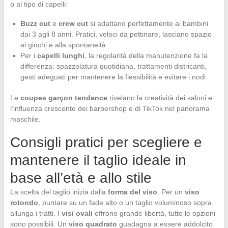
o al tipo di capelli:
Buzz cut
e
crew cut
si adattano perfettamente ai bambini
dai 3 agli 8 anni. Pratici, veloci da pettinare, lasciano spazio
ai giochi e alla spontaneità.
Per i
capelli lunghi
, la regolarità della manutenzione fa la
differenza: spazzolatura quotidiana, trattamenti districanti,
gesti adeguati per mantenere la flessibilità e evitare i nodi.
Le
coupes garçon tendance
rivelano la creatività dei saloni e
l’influenza crescente dei barbershop e di TikTok nel panorama
maschile.
Consigli pratici per scegliere e
mantenere il taglio ideale in
base all’età e allo stile
La scelta del taglio inizia dalla
forma del viso
. Per un
viso
rotondo
, puntare su un fade alto o un taglio voluminoso sopra
allunga i tratti. I
visi ovali
offrono grande libertà, tutte le opzioni
sono possibili. Un
viso quadrato
guadagna a essere addolcito