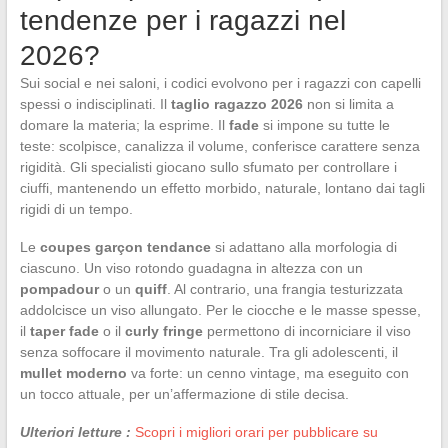
tendenze per i ragazzi nel
2026?
Sui social e nei saloni, i codici evolvono per i ragazzi con capelli
spessi o indisciplinati. Il
taglio ragazzo 2026
non si limita a
domare la materia; la esprime. Il
fade
si impone su tutte le
teste: scolpisce, canalizza il volume, conferisce carattere senza
rigidità. Gli specialisti giocano sullo sfumato per controllare i
ciuffi, mantenendo un effetto morbido, naturale, lontano dai tagli
rigidi di un tempo.
Le
coupes garçon tendance
si adattano alla morfologia di
ciascuno. Un viso rotondo guadagna in altezza con un
pompadour
o un
quiff
. Al contrario, una frangia testurizzata
addolcisce un viso allungato. Per le ciocche e le masse spesse,
il
taper fade
o il
curly fringe
permettono di incorniciare il viso
senza soffocare il movimento naturale. Tra gli adolescenti, il
mullet moderno
va forte: un cenno vintage, ma eseguito con
un tocco attuale, per un’affermazione di stile decisa.
Ulteriori letture :
Scopri i migliori orari per pubblicare su