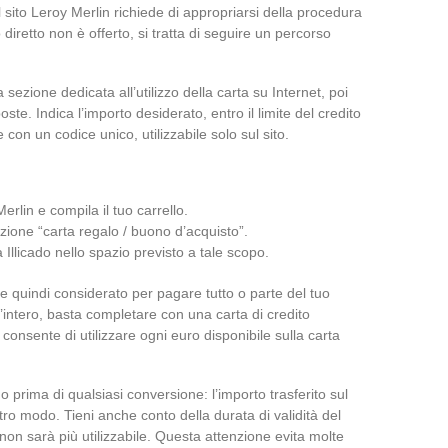
l sito Leroy Merlin richiede di appropriarsi della procedura
diretto non è offerto, si tratta di seguire un percorso
a sezione dedicata all’utilizzo della carta su Internet, poi
te. Indica l’importo desiderato, entro il limite del credito
con un codice unico, utilizzabile solo sul sito.
Merlin e compila il tuo carrello.
ione “carta regalo / buono d’acquisto”.
a Illicado nello spazio previsto a tale scopo.
ne quindi considerato per pagare tutto o parte del tuo
’intero, basta completare con una carta di credito
consente di utilizzare ogni euro disponibile sulla carta
ado prima di qualsiasi conversione: l’importo trasferito sul
tro modo. Tieni anche conto della durata di validità del
non sarà più utilizzabile. Questa attenzione evita molte