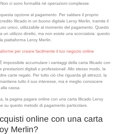
 Non ci sono formalità né operazioni complesse.
e questa opzione al pagamento. Per saldare il proprio
 credito Illicado in un buono digitale Leroy Merlin, tramite il
ad uso unico, utilizzabile al momento del pagamento. Questo
 un utilizzo diretto, ma non esiste una scorciatoia: questo
lla piattaforma Leroy Merlin.
ttaforme per creare facilmente il tuo negozio online
È impossibile accumulare i vantaggi della carta Illicado con
 prestazioni digitali o professionali. Allo stesso modo, la
tre carte regalo. Per tutto ciò che riguarda gli attrezzi, la
o mantiene tutto il suo interesse, ma è meglio conoscere
 alla cassa.
a, la pagina pagare online con una carta Illicado Leroy
iche su questo metodo di pagamento particolare.
cquisti online con una carta
eroy Merlin?