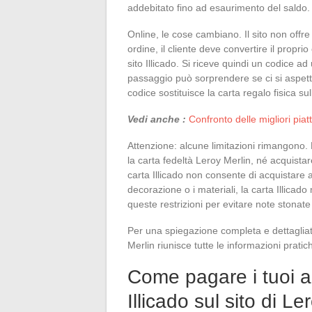
addebitato fino ad esaurimento del saldo.
Online, le cose cambiano. Il sito non offr
ordine, il cliente deve convertire il proprio
sito Illicado. Si riceve quindi un codice 
passaggio può sorprendere se ci si aspetta
codice sostituisce la carta regalo fisica su
Vedi anche :
Confronto delle migliori pia
Attenzione: alcune limitazioni rimangono. 
la carta fedeltà Leroy Merlin, né acquistare
carta Illicado non consente di acquistare al
decorazione o i materiali, la carta Illicad
queste restrizioni per evitare note stonate
Per una spiegazione completa e dettagliat
Merlin riunisce tutte le informazioni prat
Come pagare i tuoi a
Illicado sul sito di L