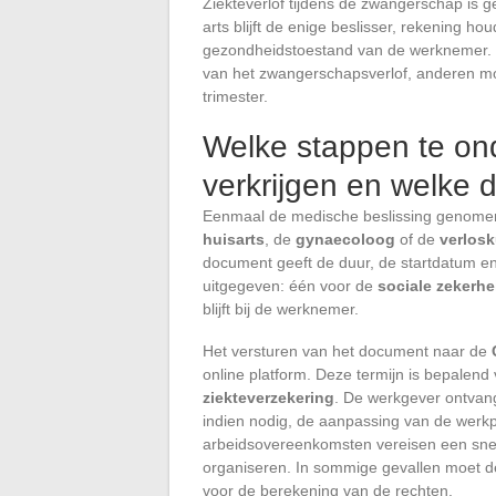
Ziekteverlof tijdens de zwangerschap is g
arts blijft de enige beslisser, rekening h
gezondheidstoestand van de werknemer. 
van het zwangerschapsverlof, anderen mo
trimester.
Welke stappen te on
verkrijgen en welke
Eenmaal de medische beslissing genomen,
huisarts
, de
gynaecoloog
of de
verlos
document geeft de duur, de startdatum en
uitgegeven: één voor de
sociale zekerhe
blijft bij de werknemer.
Het versturen van het document naar de
online platform. Deze termijn is bepalend 
ziekteverzekering
. De werkgever ontvang
indien nodig, de aanpassing van de werkp
arbeidsovereenkomsten vereisen een snell
organiseren. In sommige gevallen moet d
voor de berekening van de rechten.