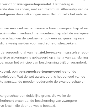
 verlof
of
zwangerschapsverlof
. Het bedrag is
atste drie maanden, met een maximum. Afhankelijk van de
werkgever
deze uitkeringen aanvullen, of zelfs het
salaris
tslaan van een werknemer vanwege haar zwangerschap of een
 discriminatie in verband met moederschap stelt de werkgever
wangerschap kan de werknemer ook een
aanpassing van
odig afwezig melden voor
medische onderzoeken
.
 de vergoeding af van het
ziekteverzekeringsstelsel voor
lijkse uitkeringen is gebaseerd op criteria van aansluiting
, maar het principe van bescherming blijft onveranderd.
kbond
, een
personeelsvertegenwoordiger
of de
raadplegen. Wat de wet garandeert, is het behoud van de
elke aanstaande moeder, gedurende de zwangerschap en
 zwangerschap een duidelijke grens: die welke de
n herinnert eraan dat de bescherming van zwangere
ve kracht die door de wet is bepaald.