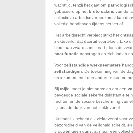
wachttijd, tenzij het gaat om
pathologisch
gebaseerd op het
bruto salaris
van de la
collectieve arbeidsovereenkomst kan de
volledig handhaven tijdens het verlof.
Het arbeidsrecht verbiedt strikt het on
ziekteverlof dat daaruit voortvloeit. Elke
bloot aan zware sancties. Tijdens de z
haar functie
aanvragen en zich indien n
Voor
zelfstandige werkneemsters
hangt
zelfstandigen
. De toekenning van de dage
en inkomen, met een andere rekenmethode
Bij twijfel moet je niet aarzelen om een
va
bevoegde sociale zekerheidsinstantie te 
rechten en de sociale bescherming van 
tijdens de duur van het ziekteverlof.
Uiteindelijk schetst elk ziekteverlof voor
bezorgdheid van de veiligheid scheidt, e
vrouwen geen gunst is, maar een collectie