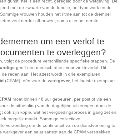
een gunst: het is een recht, geregeld door de wetgeving. De
oudend met de zwaarte van de functie, het type werk en de
Sommige vrouwen houden het ritme aan tot de drempel
eten veel eerder afbouwen, soms al in het eerste
dernemen om een verlof te
 documenten te overleggen?
 volgt de procedure verschillende specifieke stappen. De
kundige
geeft een medisch attest voor ziekteverlof. Dit
 de reden aan. Het attest wordt in drie exemplaren
id
(CPAM), één voor de
werkgever
, het laatste exemplaar
CPAM
moet binnen 48 uur gebeuren, per post of via een
voor de uitbetaling van de dagelijkse uitkeringen door de
t ook zijn kopie, wat het vergoedingsproces in gang zet en,
lek mogelijk maakt. Sommige collectieve
e verzending om de continuïteit van de dienstverlening te
e werkgever een salarisattest aan de CPAM verstrekken