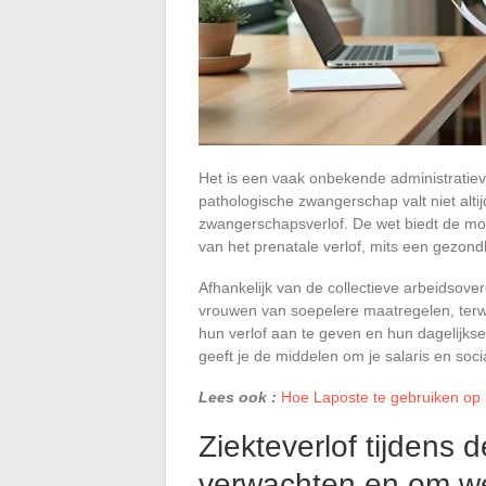
Het is een vaak onbekende administratieve
pathologische zwangerschap valt niet alt
zwangerschapsverlof. De wet biedt de moge
van het prenatale verlof, mits een gezon
Afhankelijk van de collectieve arbeidsov
vrouwen van soepelere maatregelen, terw
hun verlof aan te geven en hun dagelijks
geeft je de middelen om je salaris en s
Lees ook :
Hoe Laposte te gebruiken op 
Ziekteverlof tijdens
verwachten en om w