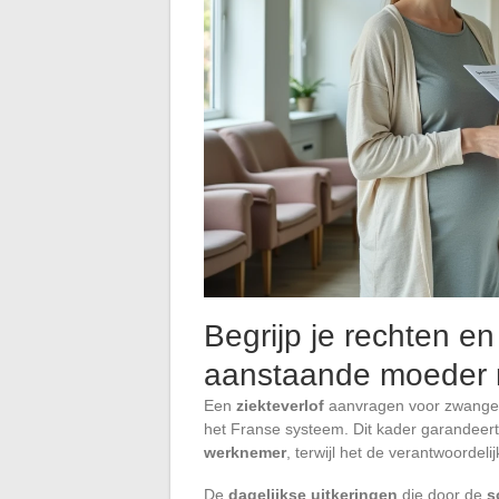
Begrijp je rechten e
aanstaande moeder 
Een
ziekteverlof
aanvragen voor zwanger
het Franse systeem. Dit kader garandeert
werknemer
, terwijl het de verantwoordel
De
dagelijkse uitkeringen
die door de
s