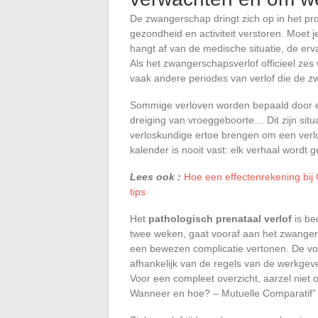
De zwangerschap dringt zich op in het pr
gezondheid en activiteit verstoren. Moet 
hangt af van de medische situatie, de er
Als het zwangerschapsverlof officieel zes
vaak andere periodes van verlof die de 
Sommige verloven worden bepaald door ec
dreiging van vroeggeboorte… Dit zijn situ
verloskundige ertoe brengen om een verlo
kalender is nooit vast: elk verhaal wordt
Lees ook :
Hoe een effectenrekening bij C
tips
Het
pathologisch prenataal verlof
is be
twee weken, gaat vooraf aan het zwangers
een bewezen complicatie vertonen. De voo
afhankelijk van de regels van de werkgev
Voor een compleet overzicht, aarzel niet 
Wanneer en hoe? – Mutuelle Comparatif” 