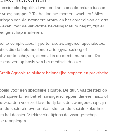
ofessionele dagelijks leven en kan soms de balans tussen
je vroeg stoppen? Tot het laatste moment wachten? Alles
varingen van de zwangere vrouw en het oordeel van de arts.
 weken voor de verwachte bevallingsdatum begint, zijn er
zwangerschap markeren.
hte complicaties: hypertensie, zwangerschapsdiabetes,
aties die de behandelende arts, gynaecoloog of
f voor te schrijven, soms al in de eerste maanden. De
 geschreven op basis van het medisch dossier.
rédit Agricole te sluiten: belangrijke stappen en praktische
doeld voor een specifieke situatie. De duur, vastgesteld op
chapsverlof en betreft zwangerschappen die een risico of
rwaarden voor ziekteverlof tijdens de zwangerschap zijn
er, de sectorale overeenkomsten en de sociale zekerheid.
om het dossier “Ziekteverlof tijdens de zwangerschap:
te raadplegen.