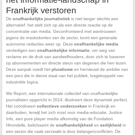
Frankrijk verstoren
De
onafhankelijke journalistiek
is niet langer slechts een
alternatief: het stelt zich op als een directe reactie op de
concentratie van media. Geconfronteerd met wantrouwen
jegens de mastodonten van de sector, komt een generatie
autonome redacties weer op. Deze
onafhankelijke media
verdedigen een
onafhankelijke informatie
, ver weg van
reclame en de druk van aandeelhouders, door zich te baseren
op abonnementen en directe steun van degenen die hen lezen.
Deze aanpak voedt het
pluralisme
en hernieuwt de ambitie van
een pers die in dienst staat van het publiek, losgekoppeld van
industriële logica.
We Report, een internationale collectief van onafhankelijke
journalisten opgericht in 2014, illustreert deze dynamiek perfect.
Het coördineert
collectieve onderzoeken
in Frankrijk en
daarbuiten, terwijl het zich inzet voor media-educatie. Justice
Info, een pure player media afkomstig van de Fondation
Hirondelle, belichaamt de
onafhankelijkheid
en
eerlijkheid
in
een sector die vaak verzwakt is door belangenconflicten. De