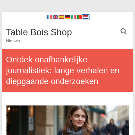
Table Bois Shop
Nieuws
Ontdek onafhankelijke
journalistiek: lange verhalen en
diepgaande onderzoeken