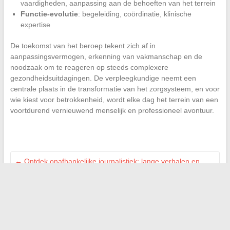
vaardigheden, aanpassing aan de behoeften van het terrein
Functie-evolutie
: begeleiding, coördinatie, klinische
expertise
De toekomst van het beroep tekent zich af in
aanpassingsvermogen, erkenning van vakmanschap en de
noodzaak om te reageren op steeds complexere
gezondheidsuitdagingen. De verpleegkundige neemt een
centrale plaats in de transformatie van het zorgsysteem, en voor
wie kiest voor betrokkenheid, wordt elke dag het terrein van een
voortdurend vernieuwend menselijk en professioneel avontuur.
←
Ontdek onafhankelijke journalistiek: lange verhalen en
diepgaande onderzoeken
Waarom online informatie vergaren essentieel is in het
moderne digitale tijdperk
→