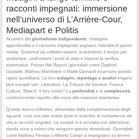
racconti impegnati: immersione
nell’universo di L’Arrière-Cour,
Mediapart e Politis
Al centro del
giornalismo indipendente
, l’indagine
approfondita e il racconto impegnato segnano l’identità di questi
media. Sostenuti da collettivi esperti, si prendono il tempo per
analizzare, confrontare i punti di vista e imporsi la verifica
sistematica. Presso We Report, giornalisti come Daphné
Gastaldi, Mathieu Martinière o Maïté Darnault incarnano questa
rigore quotidiana. Le loro
indagini, reportage e analisi
irrigano
titoli europei vari: Libération, La Tribune de Genève, France
Culture, Slate.fr. Il loro credo? La
profondità
e la
complessità
,
controcorrente rispetto alla corsa alla reazione istantanea.
Questo lavoro collettivo, alimentato dalla complementarità degli
sguardi, crea una rete solida dove lo scambio di competenze dà
vita a racconti singolari. La società vi è scrutata con attenzione,
dando voce a coloro che vengono spesso dimenticati. Giornalisti
come Mathieu Périsse o Alberto Campi si impegnano su terreni