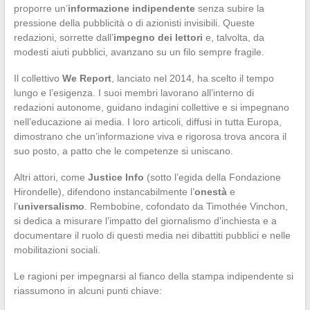
proporre un’
informazione indipendente
senza subire la
pressione della pubblicità o di azionisti invisibili. Queste
redazioni, sorrette dall’
impegno dei lettori
e, talvolta, da
modesti aiuti pubblici, avanzano su un filo sempre fragile.
Il collettivo
We Report
, lanciato nel 2014, ha scelto il tempo
lungo e l’esigenza. I suoi membri lavorano all’interno di
redazioni autonome, guidano indagini collettive e si impegnano
nell’educazione ai media. I loro articoli, diffusi in tutta Europa,
dimostrano che un’informazione viva e rigorosa trova ancora il
suo posto, a patto che le competenze si uniscano.
Altri attori, come
Justice Info
(sotto l’egida della Fondazione
Hirondelle), difendono instancabilmente l’
onestà
e
l’
universalismo
. Rembobine, cofondato da Timothée Vinchon,
si dedica a misurare l’impatto del giornalismo d’inchiesta e a
documentare il ruolo di questi media nei dibattiti pubblici e nelle
mobilitazioni sociali.
Le ragioni per impegnarsi al fianco della stampa indipendente si
riassumono in alcuni punti chiave: