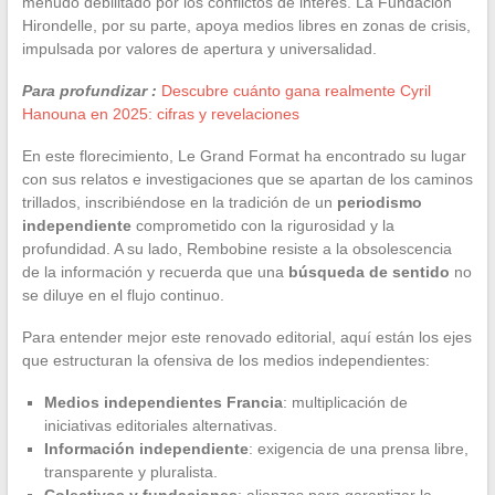
menudo debilitado por los conflictos de interés. La Fundación
Hirondelle, por su parte, apoya medios libres en zonas de crisis,
impulsada por valores de apertura y universalidad.
Para profundizar :
Descubre cuánto gana realmente Cyril
Hanouna en 2025: cifras y revelaciones
En este florecimiento, Le Grand Format ha encontrado su lugar
con sus relatos e investigaciones que se apartan de los caminos
trillados, inscribiéndose en la tradición de un
periodismo
independiente
comprometido con la rigurosidad y la
profundidad. A su lado, Rembobine resiste a la obsolescencia
de la información y recuerda que una
búsqueda de sentido
no
se diluye en el flujo continuo.
Para entender mejor este renovado editorial, aquí están los ejes
que estructuran la ofensiva de los medios independientes:
Medios independientes Francia
: multiplicación de
iniciativas editoriales alternativas.
Información independiente
: exigencia de una prensa libre,
transparente y pluralista.
Colectivos y fundaciones
: alianzas para garantizar la