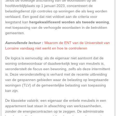
Sinds de volledige afschaffing van de woonlasten op de
hoofdverblijfplaats op 1 januari 2023, concentreert de
belastingdienst zijn controles op woningen die als leeg worden
verklaard. Een goed dat niet voldoet aan de criteria voor
leegstand kan
hergekwalificeerd worden als tweede woning
,
met toepassing van de verhoogde woonlasten in de betrokken
gemeenten.
Aanvullende lectuur :
Waarom de ENT van de Universiteit van
Lorraine vandaag niet werkt en hoe te controleren
De logica is eenvoudig: als de eigenaar niet aantoont dat de
woning onbewoonbaar of daadwerkelijk leeg van meubels is,
veronderstelt de fiscus een bewoning, zelfs als deze intermittent
is. Deze veronderstelling is verhard met de recente uitbreiding
van de gespannen gebieden waar de belasting op leegstaande
woningen (TLV) of de gemeentelijke belasting van toepassing
kan zijn.
De klassieke valstrik: een eigenaar die enkele meubels in een
appartement laat staan in afwachting van werkzaamheden,
zonder de energiecontracten op te zeggen. De administratie