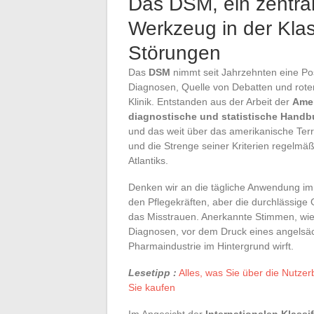
Das DSM, ein zentral
Werkzeug in der Klas
Störungen
Das
DSM
nimmt seit Jahrzehnten eine Posi
Diagnosen, Quelle von Debatten und roter
Klinik. Entstanden aus der Arbeit der
Amer
diagnostische und statistische Hand
und das weit über das amerikanische Terr
und die Strenge seiner Kriterien regelmäßi
Atlantiks.
Denken wir an die tägliche Anwendung im
den Pflegekräften, aber die durchlässige
das Misstrauen. Anerkannte Stimmen, wie 
Diagnosen, vor dem Druck eines angelsäc
Pharmaindustrie im Hintergrund wirft.
Lesetipp :
Alles, was Sie über die Nutz
Sie kaufen
Im Angesicht der
Internationalen Klassi