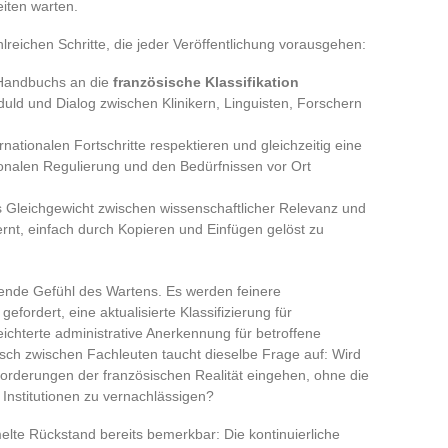
iten warten.
hlreichen Schritte, die jeder Veröffentlichung vorausgehen:
Handbuchs an die
französische Klassifikation
uld und Dialog zwischen Klinikern, Linguisten, Forschern
nationalen Fortschritte respektieren und gleichzeitig eine
tionalen Regulierung und den Bedürfnissen vor Ort
das Gleichgewicht zwischen wissenschaftlicher Relevanz und
ernt, einfach durch Kopieren und Einfügen gelöst zu
gende Gefühl des Wartens. Es werden feinere
fordert, eine aktualisierte Klassifizierung für
chterte administrative Anerkennung für betroffene
sch zwischen Fachleuten taucht dieselbe Frage auf: Wird
forderungen der französischen Realität eingehen, ohne die
 Institutionen zu vernachlässigen?
lte Rückstand bereits bemerkbar: Die kontinuierliche