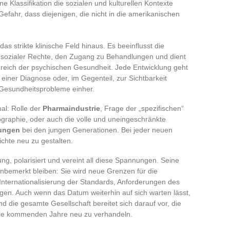
e Klassifikation die sozialen und kulturellen Kontexte
 Gefahr, dass diejenigen, die nicht in die amerikanischen
.
as strikte klinische Feld hinaus. Es beeinflusst die
g sozialer Rechte, den Zugang zu Behandlungen und dient
eich der psychischen Gesundheit. Jede Entwicklung geht
einer Diagnose oder, im Gegenteil, zur Sichtbarkeit
 Gesundheitsprobleme einher.
al: Rolle der
Pharmaindustrie
, Frage der „spezifischen“
graphie, oder auch die volle und uneingeschränkte
ungen
bei den jungen Generationen. Bei jeder neuen
chte neu zu gestalten.
ng, polarisiert und vereint all diese Spannungen. Seine
 unbemerkt bleiben: Sie wird neue Grenzen für die
nternationalisierung der Standards, Anforderungen des
gen. Auch wenn das Datum weiterhin auf sich warten lässt,
d die gesamte Gesellschaft bereitet sich darauf vor, die
die kommenden Jahre neu zu verhandeln.