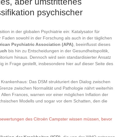
es, aber umstrittenes
sifikation psychischer
tion in der globalen Psychiatrie ein: Katalysator für
 Faden sowohl in der Forschung als auch in der täglichen
ican Psychiatric Association (APA)
, beeinflusst dieses
buch
bis hin zu Entscheidungen in der Gesundheitspolitik,
itorium hinaus. Dennoch wird sein standardisierter Ansatz
g in Frage gestellt, insbesondere hier auf dieser Seite des
 Krankenhaus: Das DSM strukturiert den Dialog zwischen
 Grenze zwischen Normalität und Pathologie nährt weiterhin
Allen Frances, warnen vor einer möglichen Inflation der
hsischen Modells und sogar vor dem Schatten, den die
erbewertungen des Citroën Campster wissen müssen, bevor
fikation der Krankheiten (ICD)
, die von der WHO getragen