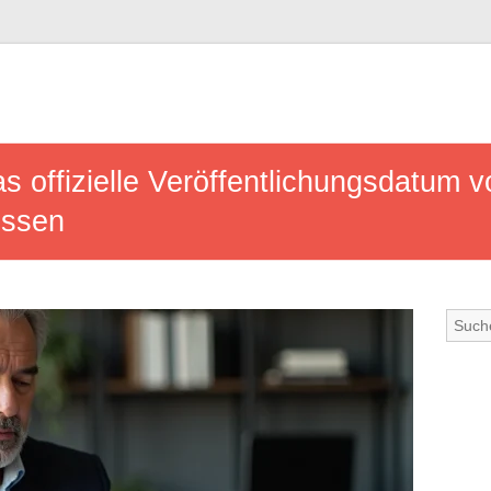
as offizielle Veröffentlichungsdatum 
üssen