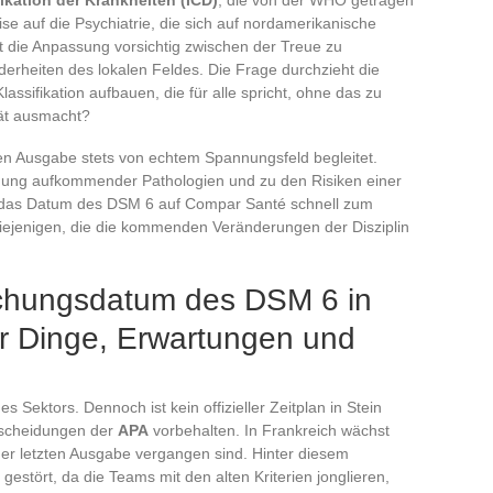
se auf die Psychiatrie, die sich auf nordamerikanische
lgt die Anpassung vorsichtig zwischen der Treue zu
erheiten des lokalen Feldes. Die Frage durchzieht die
ssifikation aufbauen, die für alle spricht, ohne das zu
tät ausmacht?
en Ausgabe stets von echtem Spannungsfeld begleitet.
tigung aufkommender Pathologien und zu den Risiken einer
rd das Datum des DSM 6 auf Compar Santé schnell zum
diejenigen, die die kommenden Veränderungen der Disziplin
tlichungsdatum des DSM 6 in
er Dinge, Erwartungen und
s Sektors. Dennoch ist kein offizieller Zeitplan in Stein
tscheidungen der
APA
vorbehalten. In Frankreich wächst
 der letzten Ausgabe vergangen sind. Hinter diesem
 gestört, da die Teams mit den alten Kriterien jonglieren,