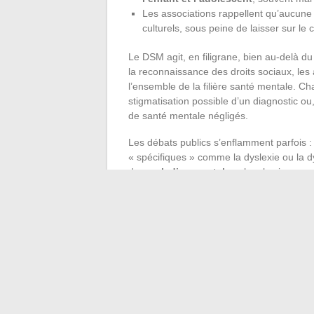
Les associations rappellent qu’aucune c
culturels, sous peine de laisser sur le
Le DSM agit, en filigrane, bien au-delà du s
la reconnaissance des droits sociaux, les
l’ensemble de la filière santé mentale. C
stigmatisation possible d’un diagnostic ou,
de santé mentale négligés.
Les débats publics s’enflamment parfois : r
« spécifiques » comme la dyslexie ou la 
des
maladies mentales
chez les jeunes g
équilibres qu’il s’agit de retravailler.
Le DSM 6, bien avant même sa publication,
France ne sera pas anodine : elle dessine
internationalisation des standards, exigenc
cesse de se faire désirer, les enjeux se de
les contours de la maladie psychique pour