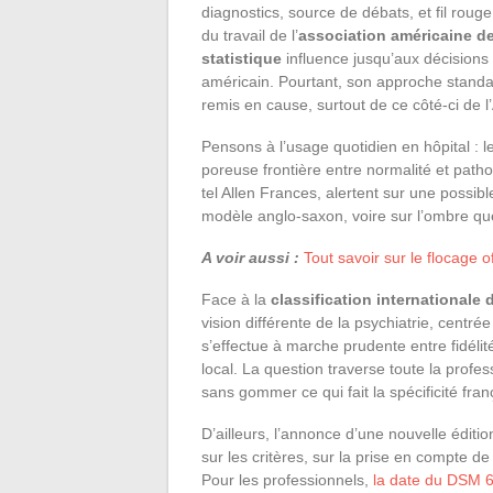
diagnostics, source de débats, et fil roug
du travail de l’
association américaine de
statistique
influence jusqu’aux décisions d
américain. Pourtant, son approche standar
remis en cause, surtout de ce côté-ci de l’
Pensons à l’usage quotidien en hôpital : l
poreuse frontière entre normalité et path
tel Allen Frances, alertent sur une possibl
modèle anglo-saxon, voire sur l’ombre que
A voir aussi :
Tout savoir sur le flocage o
Face à la
classification internationale
vision différente de la psychiatrie, centré
s’effectue à marche prudente entre fidélit
local. La question traverse toute la profes
sans gommer ce qui fait la spécificité fran
D’ailleurs, l’annonce d’une nouvelle édit
sur les critères, sur la prise en compte d
Pour les professionnels,
la date du DSM 