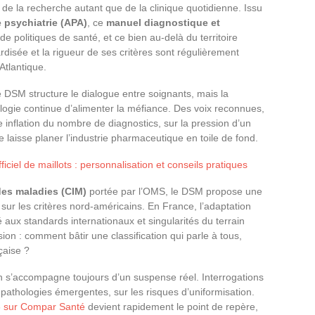
e de la recherche autant que de la clinique quotidienne. Issu
 psychiatrie (APA)
, ce
manuel diagnostique et
e politiques de santé, et ce bien au-delà du territoire
disée et la rigueur de ses critères sont régulièrement
Atlantique.
e DSM structure le dialogue entre soignants, mais la
ologie continue d’alimenter la méfiance. Des voix reconnues,
e inflation du nombre de diagnostics, sur la pression d’un
 laisse planer l’industrie pharmaceutique en toile de fond.
fficiel de maillots : personnalisation et conseils pratiques
 des maladies (CIM)
portée par l’OMS, le DSM propose une
e sur les critères nord-américains. En France, l’adaptation
é aux standards internationaux et singularités du terrain
sion : comment bâtir une classification qui parle à tous,
çaise ?
ion s’accompagne toujours d’un suspense réel. Interrogations
e pathologies émergentes, sur les risques d’uniformisation.
6 sur Compar Santé
devient rapidement le point de repère,