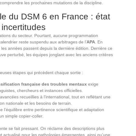
 comprendre les prochaines mutations de la discipline.
elle du DSM 6 en France : état
 incertitudes
sations du secteur. Pourtant, aucune programmation
 calendrier reste suspendu aux arbitrages de l’
APA
. En
 les années passent depuis la dernière édition. Derrière ce
ouve perturbé, les équipes jonglant avec les anciens critères
euses étapes qui précèdent chaque sortie :
ssification française des troubles mentaux
exige
nguistes, chercheurs et instances officielles.
avancées recueillies à l’international, tout en reflétant une
on nationale et les besoins de terrain.
l’équilibre entre pertinence scientifique et adaptation
un simple copier-coller.
tente se fait pressant. On réclame des descriptions plus
nt actualisé pour les pathologies émergentes, ainsi qu’une