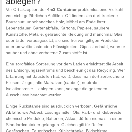
ablegen?
Vor Ort akzeptiert der
4m3-Container
problemlos eine Vielzahl
von nicht gefährlichen Abfällen. Oft finden sich dort trockene
Bauschutt, unbehandeltes Holz, Möbel am Ende ihrer
Lebensdauer, Gartenabfälle, Kartons, Papiere, saubere
Kunststoffe, Metalle, gebrauchte Kleidung und manchmal Glas
oder Erde, vorausgesetzt, sie sind frei von giftigen Produkten
oder umweltbelastenden Flüssigkeiten. Gips ist erlaubt, wenn er
sauber und ohne verbotene Zusatzstoffe ist.
Eine sorgfältige Sortierung vor dem Laden erleichtert die Arbeit
des Entsorgungszentrums und beschleunigt das Recycling. Wer
Erfahrung mit Baustellen hat, weiß, dass man dort zerbrochene
Fliesen, Ziegel, alte Matratzen (sauber), neutrale
Isolationsreste… ablegen kann, solange die geltenden
Ausschlüsse beachtet werden.
Einige Rückstände sind ausdrücklich verboten.
Gefährliche
Abfälle
, wie Asbest, Lösungsmittel, Öle, Farb- und Klebereste,
chemische Produkte, Batterien, Akkus, dürfen niemals in einen
Standardcontainer gelangen. Gleiches gilt für Reifen,
Gasflaschen, Feuerlöscher, Kühlschränke, Bildschirme,