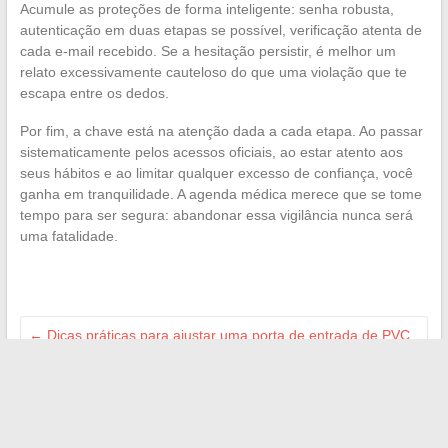
Acumule as proteções de forma inteligente: senha robusta,
autenticação em duas etapas se possível, verificação atenta de
cada e-mail recebido. Se a hesitação persistir, é melhor um
relato excessivamente cauteloso do que uma violação que te
escapa entre os dedos.
Por fim, a chave está na atenção dada a cada etapa. Ao passar
sistematicamente pelos acessos oficiais, ao estar atento aos
seus hábitos e ao limitar qualquer excesso de confiança, você
ganha em tranquilidade. A agenda médica merece que se tome
tempo para ser segura: abandonar essa vigilância nunca será
uma fatalidade.
←
Dicas práticas para ajustar uma porta de entrada de PVC
em casa
Como delegar efetivamente sem perder o controle com o
CorexiaPro
→