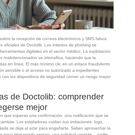
sobre la recepción de correos electrónicos y SMS falsos
s oficiales de Doctolib. Los intentos de phishing se
herramientas digitales en el sector médico. La explotación
s malintencionados se intensifica, haciendo que la
citas en línea. El más mínimo clic en un enlace fraudulento
ión sensible o al acceso no autorizado a expedientes
 con los dispositivos de seguridad corren un riesgo mayor
rtas de Doctolib: comprender
tegerse mejor
n que esperas una confirmación, una notificación que se
 cambiar. Los estafadores cuidan sus imitaciones: logo,
Nada se deja al azar para engañarte. Saben aprovechar la
c un poco demasiado seguro, una solicitud urgente… nadie