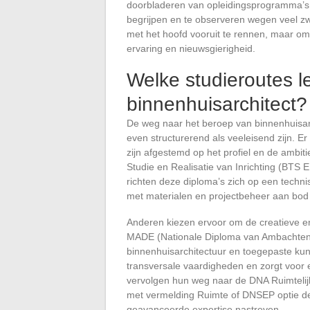
doorbladeren van opleidingsprogramma’s: al
begrijpen en te observeren wegen veel zwa
met het hoofd vooruit te rennen, maar om
ervaring en nieuwsgierigheid.
Welke studieroutes l
binnenhuisarchitect?
De weg naar het beroep van binnenhuisarch
even structurerend als veeleisend zijn. E
zijn afgestemd op het profiel en de ambit
Studie en Realisatie van Inrichting (BTS
richten deze diploma’s zich op een techn
met materialen en projectbeheer aan bo
Anderen kiezen ervoor om de creatieve e
MADE (Nationale Diploma van Ambachten e
binnenhuisarchitectuur en toegepaste kun
transversale vaardigheden en zorgt voor
vervolgen hun weg naar de DNA Ruimtelijk
met vermelding Ruimte of DNSEP optie de
geavanceerde expertise nastreven.