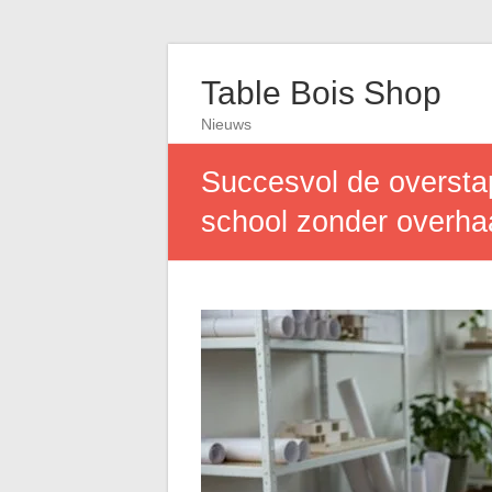
Table Bois Shop
Nieuws
Succesvol de overstap
school zonder overha