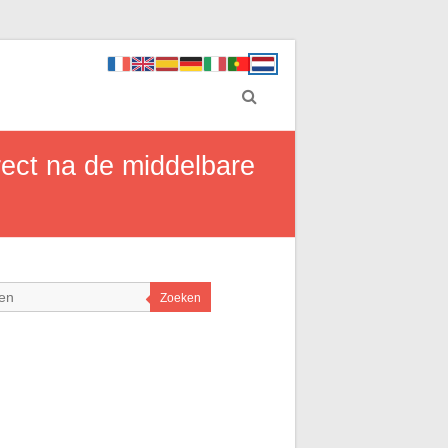
rect na de middelbare
Zoeken