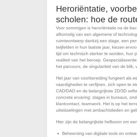
Heroriëntatie, voorb
scholen: hoe de route
Voor sommigen is heroriëntatie na de bac
afkomstig van een algemene of technolog
ruimteontwerp dankzij een stage, een pers
twijfelden in hun laatste jaar, kiezen erv
tijd om technisch sterker te worden, hun po
realiteit van het beroep. Gespecialiseerde
het parcours, de singulariteit van de blik,
Het jaar van voorbereiding fungeert als ee
vaardigheden te verfijnen, zich open te s
CAD/DAO en de belangrijkste 2D/3D softw
concrete ervaring: stages in bureaus, on
klantcontact, teamwork. Het is op het te
uitwisselingen met ambachtslieden en geb
Hier zijn de belangrijkste hefboom om een
Beheersing van digitale tools en ontw