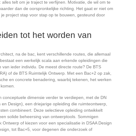
les telt om je traject te verfijnen. Motivatie, de wil om te
arder dan de oorspronkelijke richting. Het gaat er niet om
 je project stap voor stap op te bouwen, gesteund door
eiden tot het worden van
itect, na de bac, kent verschillende routes, die allemaal
r bestaat een werkelijk scala aan erkende opleidingen die
ie van ieder individu. De meest directe route? De BTS
 ERA) of de BTS Ruimtelijk Ontwerp. Met een Bac+2 op zak,
ische en concrete benadering, waarbij tekenen, het werken
d komen.
n conceptuele dimensie verder te verdiepen, met de DN
n Design), een driejarige opleiding die ruimteontwerp,
sten combineert. Deze selectieve opleiding ontwikkelt
 een solide beheersing van ontwerptools. Sommigen
 Ontwerp of kiezen voor een specialisatie in DSAA Design
sign, tot Bac+5, voor degenen die onderzoek of