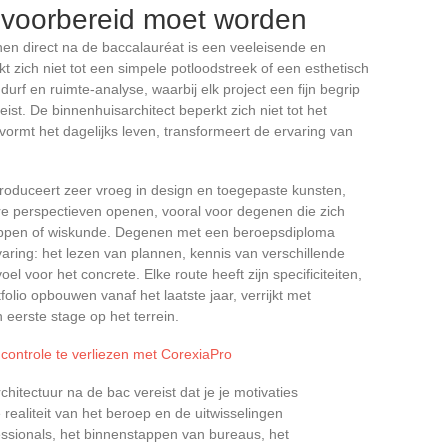
 voorbereid moet worden
en direct na de baccalauréat is een veeleisende en
 zich niet tot een simpele potloodstreek of een esthetisch
urf en ruimte-analyse, waarbij elk project een fijn begrip
st. De binnenhuisarchitect beperkt zich niet tot het
, vormt het dagelijks leven, transformeert de ervaring van
troduceert zeer vroeg in design en toegepaste kunsten,
re perspectieven openen, vooral voor degenen die zich
chappen of wiskunde. Degenen met een beroepsdiploma
aring: het lezen van plannen, kennis van verschillende
 voor het concrete. Elke route heeft zijn specificiteiten,
olio opbouwen vanaf het laatste jaar, verrijkt met
 eerste stage op het terrein.
 controle te verliezen met CorexiaPro
chitectuur na de bac vereist dat je je motivaties
 realiteit van het beroep en de uitwisselingen
ssionals, het binnenstappen van bureaus, het