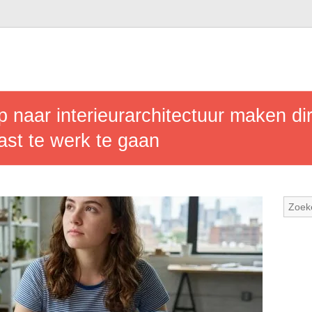
 naar interieurarchitectuur maken di
ast te werk te gaan