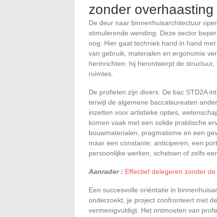
zonder overhaasting
De deur naar binnenhuisarchitectuur open
stimulerende wending. Deze sector beperkt
oog. Hier gaat techniek hand in hand met d
van gebruik, materialen en ergonomie verei
herinrichten: hij herontwerpt de structuur
ruimtes.
De profielen zijn divers. De bac STD2A in
terwijl de algemene baccalaureaten ande
inzetten voor artistieke opties, wetens
komen vaak met een solide praktische erv
bouwmaterialen, pragmatisme en een gevoel
maar een constante: anticiperen, een portf
persoonlijke werken, schetsen of zelfs een
Aanrader :
Effectief delegeren zonder de
Een succesvolle oriëntatie in binnenhuisar
onderzoekt, je project confronteert met de
vermenigvuldigt. Het ontmoeten van profe