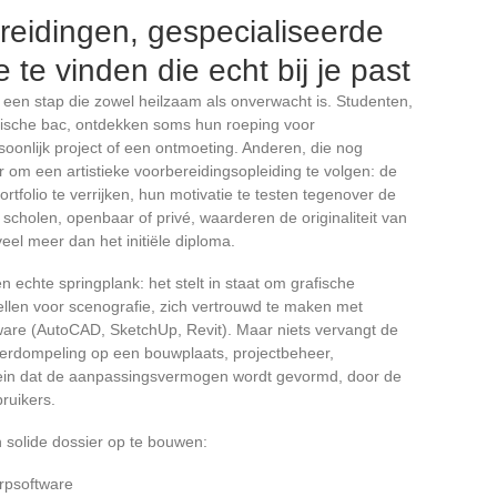
ereidingen, gespecialiseerde
 te vinden die echt bij je past
 een stap die zowel heilzaam als onverwacht is. Studenten,
ische bac, ontdekken soms hun roeping voor
oonlijk project of een ontmoeting. Anderen, die nog
oor om een artistieke voorbereidingsopleiding te volgen: de
rtfolio te verrijken, hun motivatie te testen tegenover de
 scholen, openbaar of privé, waarderen de originaliteit van
 veel meer dan het initiële diploma.
n echte springplank: het stelt in staat om grafische
tellen voor scenografie, zich vertrouwd te maken met
are (AutoCAD, SketchUp, Revit). Maar niets vervangt de
derdompeling op een bouwplaats, projectbeheer,
rrein dat de aanpassingsvermogen wordt gevormd, door de
ruikers.
 solide dossier op te bouwen:
erpsoftware