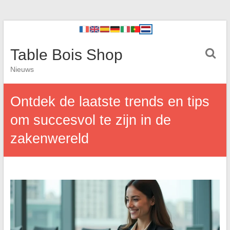
Table Bois Shop
Nieuws
Ontdek de laatste trends en tips
om succesvol te zijn in de
zakenwereld