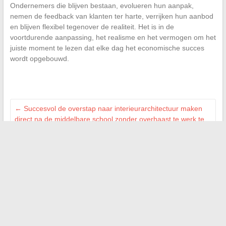
Ondernemers die blijven bestaan, evolueren hun aanpak,
nemen de feedback van klanten ter harte, verrijken hun aanbod
en blijven flexibel tegenover de realiteit. Het is in de
voortdurende aanpassing, het realisme en het vermogen om het
juiste moment te lezen dat elke dag het economische succes
wordt opgebouwd.
←
Succesvol de overstap naar interieurarchitectuur maken
direct na de middelbare school zonder overhaast te werk te
gaan
De laatste trends en onmisbare tips voor
computerliefhebbers
→
Zoeken