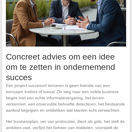
Concreet advies om een idee
om te zetten in ondernemend
succes
Een project succesvol lanceren is geen kwestie van een
eenzaam instinct of toeval. De weg naar een solide business
begint met een echte informatievergaring, het terrein
verkennen, een onvervulde behoefte detecteren, het bestaande
aanbod begrijpen en ontdekken wat klanten echt verwachten.
Het businessplan, ver van protocolair, dient als gids: het stelt de
ambities vast, verfijnt het beheer van middelen, voorspelt de