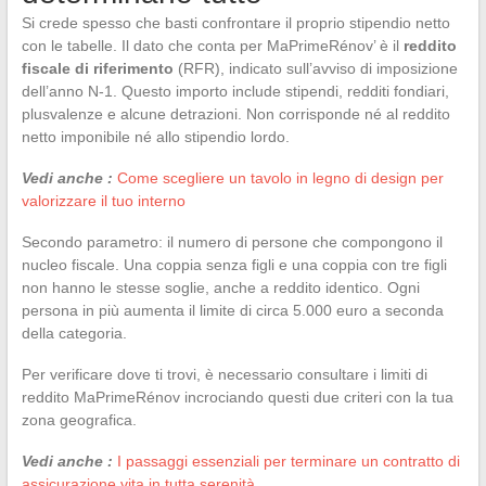
Si crede spesso che basti confrontare il proprio stipendio netto
con le tabelle. Il dato che conta per MaPrimeRénov’ è il
reddito
fiscale di riferimento
(RFR), indicato sull’avviso di imposizione
dell’anno N-1. Questo importo include stipendi, redditi fondiari,
plusvalenze e alcune detrazioni. Non corrisponde né al reddito
netto imponibile né allo stipendio lordo.
Vedi anche :
Come scegliere un tavolo in legno di design per
valorizzare il tuo interno
Secondo parametro: il numero di persone che compongono il
nucleo fiscale. Una coppia senza figli e una coppia con tre figli
non hanno le stesse soglie, anche a reddito identico. Ogni
persona in più aumenta il limite di circa 5.000 euro a seconda
della categoria.
Per verificare dove ti trovi, è necessario consultare i limiti di
reddito MaPrimeRénov incrociando questi due criteri con la tua
zona geografica.
Vedi anche :
I passaggi essenziali per terminare un contratto di
assicurazione vita in tutta serenità