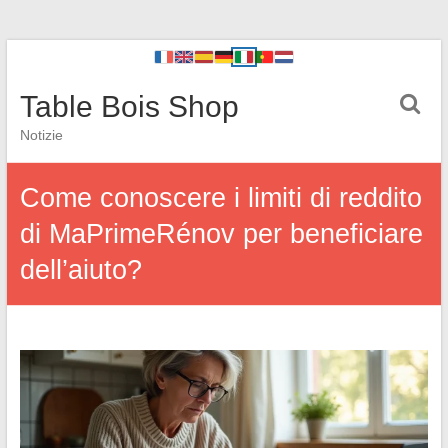
Table Bois Shop
Notizie
Come conoscere i limiti di reddito
di MaPrimeRénov per beneficiare
dell’aiuto?