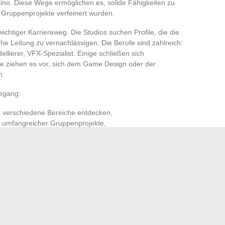
 Kino. Diese Wege ermöglichen es, solide Fähigkeiten zu
 Gruppenprojekte verfeinert wurden.
wichtiger Karriereweg. Die Studios suchen Profile, die die
he Leitung zu vernachlässigen. Die Berufe sind zahlreich:
lierer, VFX-Spezialist. Einige schließen sich
re ziehen es vor, sich dem Game Design oder der
n.
degang:
 verschiedene Bereiche entdecken,
ng umfangreicher Gruppenprojekte,
schrittener Techniken und Steigerung der Expertise.
Bereich Videospiele, wo Vielseitigkeit ein gefragtes
e Fähigkeit, sich anzupassen und zwischen verschiedenen
igieren. Der Sektor entwickelt sich schnell weiter, die
Fähigkeiten, die jetzt den Unterschied ausmacht.
d, bleibt aber wegen der Herausforderung. Und jede
onen jongliert, bereitet auf eine Realität vor: die eines