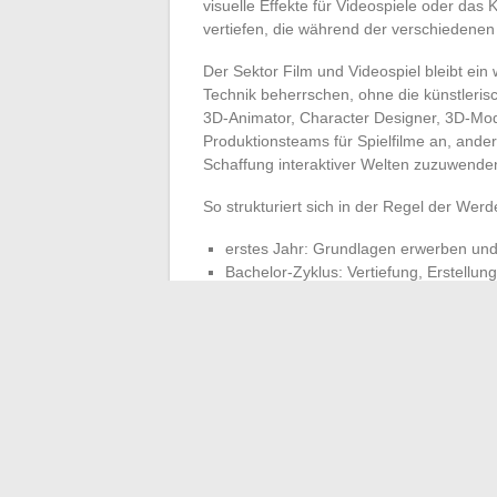
visuelle Effekte für Videospiele oder das
vertiefen, die während der verschiedenen
Der Sektor Film und Videospiel bleibt ein 
Technik beherrschen, ohne die künstlerisc
3D-Animator, Character Designer, 3D-Model
Produktionsteams für Spielfilme an, ande
Schaffung interaktiver Welten zuzuwende
So strukturiert sich in der Regel der Wer
erstes Jahr: Grundlagen erwerben und
Bachelor-Zyklus: Vertiefung, Erstellu
Spezialisierungsjahr: Erkundung fortge
Es gibt auch Übergänge zur Ausbildung im 
Merkmal ist. Die Schulen setzen auf dies
kreativen und technischen Universen zu nav
Erwartungen auch: Es ist die Vielfalt der 
Man beginnt mit 3D-Animation für das Bil
Woche, die man zwischen Fristen und Ambiti