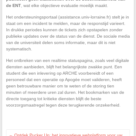
de ENT
, wat elke objectieve evaluatie moeilijk maakt.
Het ondersteuningsportaal (assistance.univ-lorraine.fr) stelt je in
staat om een incident te melden, maar de responstijd varieert.
In drukke periodes kunnen de tickets zich opstapelen zonder
publieke updates over de status van de dienst. De sociale media
van de universiteit delen soms informatie, maar dit is niet
systematisch.
Het ontbreken van een realtime statuspagina, zoals veel digitale
diensten aanbieden, blijft het belangrijkste zwakke punt. Een
student die een inlevering op ARCHE voorbereidt of een
personeel dat een operatie op Apogée moet valideren, heeft
geen betrouwbare manier om te weten of de storing tien
minuten of meerdere uren zal duren. Het bookmarken van de
directe toegang tot kritieke diensten blijft de beste
voorzorgsmaatregel tegen deze terugkerende onzekerheid.
←
Ontdek Pucker Up: het innovatieve webplatform voor uw