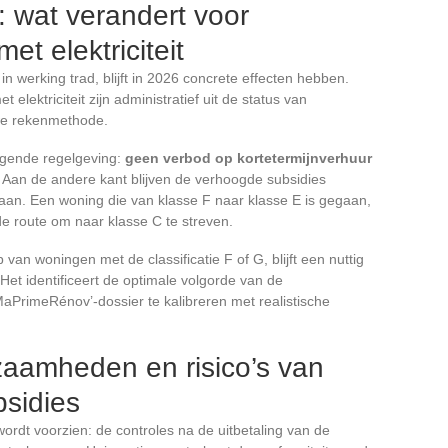
 wat verandert voor
t elektriciteit
 werking trad, blijft in 2026 concrete effecten hebben.
ektriciteit zijn administratief uit de status van
we rekenmethode.
ngende regelgeving:
geen verbod op kortetermijnverhuur
. Aan de andere kant blijven de verhoogde subsidies
gaan. Een woning die van klasse F naar klasse E is gegaan,
de route om naar klasse C te streven.
 van woningen met de classificatie F of G, blijft een nuttig
 Het identificeert de optimale volgorde van de
aPrimeRénov’-dossier te kalibreren met realistische
zaamheden en risico’s van
bsidies
wordt voorzien: de controles na de uitbetaling van de