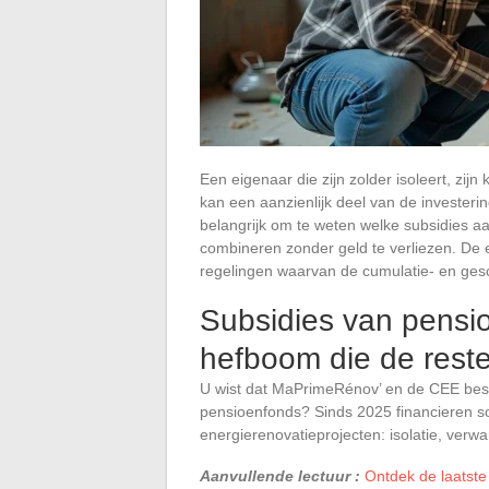
Een eigenaar die zijn zolder isoleert, zij
kan een aanzienlijk deel van de investerin
belangrijk om te weten welke subsidies aa
combineren zonder geld te verliezen. De 
regelingen waarvan de cumulatie- en gesch
Subsidies van pens
hefboom die de reste
U wist dat MaPrimeRénov’ en de CEE bes
pensioenfonds? Sinds 2025 financieren 
energierenovatieprojecten: isolatie, ver
Aanvullende lectuur :
Ontdek de laatste