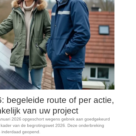
begeleide route of per actie,
kelijk van uw project
anuari 2026 opgeschort wegens gebrek aan goedgekeurd
t kader van de begrotingswet 2026. Deze onderbreking
is inderdaad geopend.