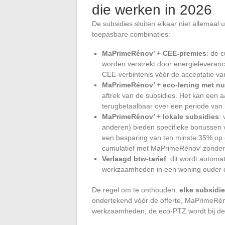
die werken in 2026
De subsidies sluiten elkaar niet allemaal ui
toepasbare combinaties:
MaPrimeRénov’ + CEE-premies
: de c
worden verstrekt door energieleveranc
CEE-verbintenis vóór de acceptatie va
MaPrimeRénov’ + eco-lening met nul
aftrek van de subsidies. Het kan een a
terugbetaalbaar over een periode van m
MaPrimeRénov’ + lokale subsidies
:
anderen) bieden specifieke bonussen v
een besparing van ten minste 35% op 
cumulatief met MaPrimeRénov’ zonder v
Verlaagd btw-tarief
: dit wordt autom
werkzaamheden in een woning ouder da
De regel om te onthouden:
elke subsidie
ondertekend vóór de offerte, MaPrimeRén
werkzaamheden, de eco-PTZ wordt bij de 