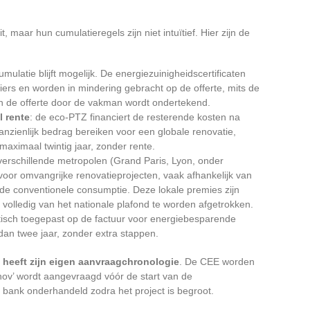
t, maar hun cumulatieregels zijn niet intuïtief. Hier zijn de
umulatie blijft mogelijk. De energiezuinigheidscertificaten
iers en worden in mindering gebracht op de offerte, mits de
n de offerte door de vakman wordt ondertekend.
 rente
: de eco-PTZ financiert de resterende kosten na
anzienlijk bedrag bereiken voor een globale renovatie,
aximaal twintig jaar, zonder rente.
 verschillende metropolen (Grand Paris, Lyon, onder
oor omvangrijke renovatieprojecten, vaak afhankelijk van
de conventionele consumptie. Deze lokale premies zijn
olledig van het nationale plafond te worden afgetrokken.
atisch toegepast op de factuur voor energiebesparende
n twee jaar, zonder extra stappen.
 heeft zijn eigen aanvraagchronologie
. De CEE worden
ov’ wordt aangevraagd vóór de start van de
bank onderhandeld zodra het project is begroot.