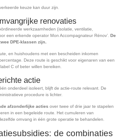
verkeerde keuze kan duur zijn.
omvangrijke renovaties
ördineerde werkzaamheden (isolatie, ventilatie,
 door een erkende operator Mon Accompagnateur Rénov’.
De
wee DPE-klassen zijn.
route, en huishoudens met een bescheiden inkomen
percentage. Deze route is geschikt voor eigenaren van een
 label C of beter willen bereiken.
richte actie
één onderdeel isoleert, blijft de actie-route relevant. De
nistratieve procedure is lichter.
de afzonderlijke acties
over twee of drie jaar te stapelen
eren in een begeleide route. Het cumuleren van
 dezelfde omvang in één grote operatie te behandelen.
tiesubsidies: de combinaties