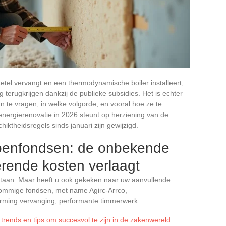
n ketel vervangt en een thermodynamische boiler installeert,
g terugkrijgen dankzij de publieke subsidies. Het is echter
n te vragen, in welke volgorde, en vooral hoe ze te
energierenovatie in 2026 steunt op herziening van de
iktheidsregels sinds januari zijn gewijzigd.
ioenfondsen: de onbekende
rende kosten verlaagt
taan. Maar heeft u ook gekeken naar uw aanvullende
sommige fondsen, met name Agirc-Arrco,
warming vervanging, performante timmerwerk.
 trends en tips om succesvol te zijn in de zakenwereld