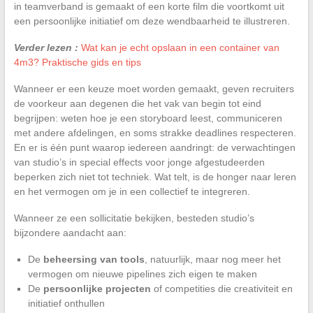
in teamverband is gemaakt of een korte film die voortkomt uit
een persoonlijke initiatief om deze wendbaarheid te illustreren.
Verder lezen :
Wat kan je echt opslaan in een container van
4m3? Praktische gids en tips
Wanneer er een keuze moet worden gemaakt, geven recruiters
de voorkeur aan degenen die het vak van begin tot eind
begrijpen: weten hoe je een storyboard leest, communiceren
met andere afdelingen, en soms strakke deadlines respecteren.
En er is één punt waarop iedereen aandringt: de verwachtingen
van studio’s in special effects voor jonge afgestudeerden
beperken zich niet tot techniek. Wat telt, is de honger naar leren
en het vermogen om je in een collectief te integreren.
Wanneer ze een sollicitatie bekijken, besteden studio’s
bijzondere aandacht aan:
De
beheersing van tools
, natuurlijk, maar nog meer het
vermogen om nieuwe pipelines zich eigen te maken
De
persoonlijke projecten
of competities die creativiteit en
initiatief onthullen