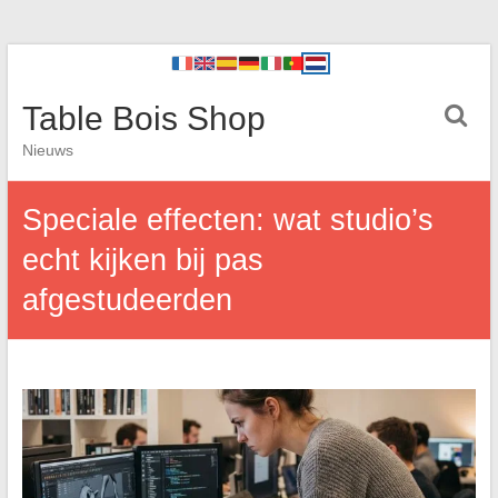
Table Bois Shop
Nieuws
Speciale effecten: wat studio’s
echt kijken bij pas
afgestudeerden